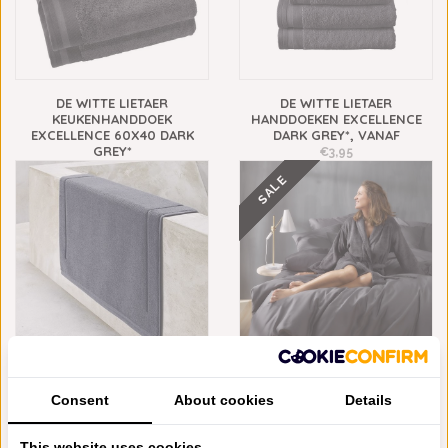
DE WITTE LIETAER
DE WITTE LIETAER
KEUKENHANDDOEK
HANDDOEKEN EXCELLENCE
EXCELLENCE 60X40 DARK
DARK GREY*, VANAF
GREY*
€3,95
€8,95
SALE
DE WITTE LIETAER
DE WITTE LIETAER BADJAS
EXCELLENCE BADMATTEN
FELICIA DARK GREY
Consent
About cookies
Details
DARK GREY*, VANAF
€89,95
€68,95
€32,95
This website uses cookies