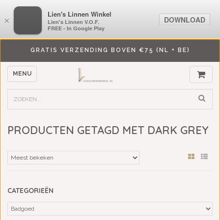
LiensLinnenwinkel.nl
Lien's Linnen Winkel
DOWNLOAD
DOWNLOAD
×
×
Lien's Linnen V.O.F.
Lien's Linnen V.O.F.
FREE - In Google Play
FREE - In Google Play
GRATIS VERZENDING BOVEN €75 (NL + BE)
MENU
PRODUCTEN GETAGD MET DARK GREY
CATEGORIEËN