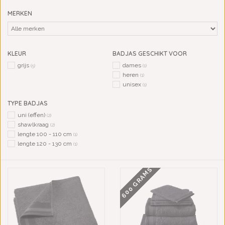
MERKEN
KLEUR
BADJAS GESCHIKT VOOR
grijs
dames
(5)
(1)
heren
(1)
unisex
(1)
TYPE BADJAS
uni (effen)
(2)
shawlkraag
(2)
lengte 100 - 110 cm
(1)
lengte 120 - 130 cm
(1)
600 GRAMS