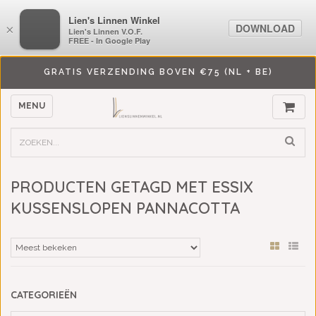
LiensLinnenwinkel.nl
Lien's Linnen Winkel
DOWNLOAD
DOWNLOAD
×
×
Lien's Linnen V.O.F.
Lien's Linnen V.O.F.
FREE - In Google Play
FREE - In Google Play
GRATIS VERZENDING BOVEN €75 (NL + BE)
MENU
PRODUCTEN GETAGD MET ESSIX
KUSSENSLOPEN PANNACOTTA
CATEGORIEËN