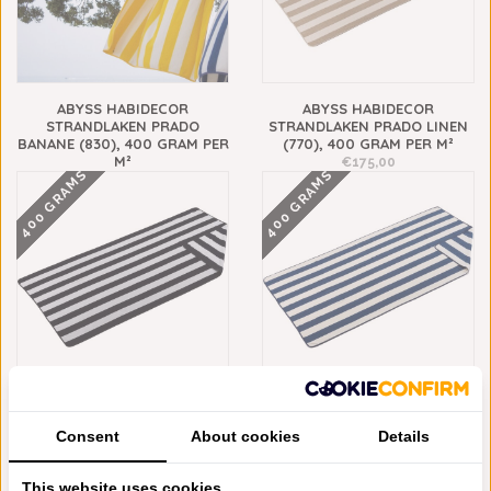
ABYSS HABIDECOR
ABYSS HABIDECOR
STRANDLAKEN PRADO
STRANDLAKEN PRADO LINEN
BANANE (830), 400 GRAM PER
(770), 400 GRAM PER M²
M²
€175,00
400 GRAMS
400 GRAMS
€175,00
ABYSS HABIDECOR
ABYSS HABIDECOR
STRANDLAKEN PRADO BLACK
STRANDLAKEN PRADO
Consent
About cookies
Details
(990), 400 GRAM PER M²
CADETTE BLUE (332), 400
GRAM PER M²
€175,00
€175,00
This website uses cookies