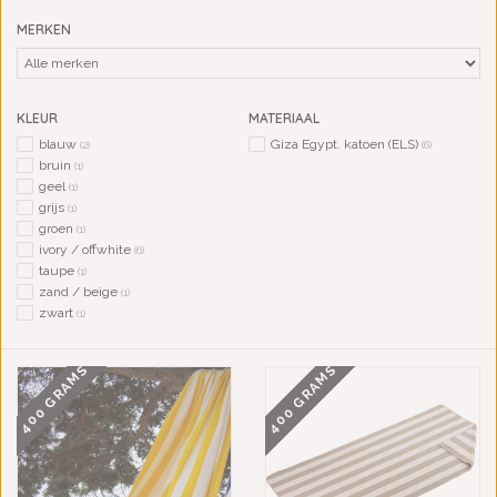
MERKEN
KLEUR
MATERIAAL
blauw
Giza Egypt. katoen (ELS)
(2)
(6)
bruin
(1)
geel
(1)
grijs
(1)
groen
(1)
ivory / offwhite
(6)
taupe
(1)
zand / beige
(1)
zwart
(1)
400 GRAMS
400 GRAMS