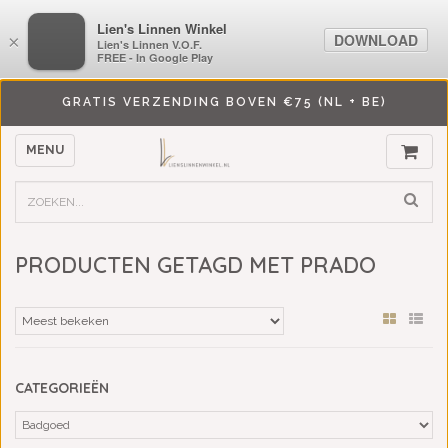
LiensLinnenwinkel.nl
Lien's Linnen Winkel
DOWNLOAD
DOWNLOAD
×
×
Lien's Linnen V.O.F.
Lien's Linnen V.O.F.
FREE - In Google Play
FREE - In Google Play
GRATIS VERZENDING BOVEN €75 (NL + BE)
MENU
PRODUCTEN GETAGD MET PRADO
CATEGORIEËN