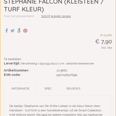
STEPHANIE FALCON (KLEISTEEN /
TURF KLEUR)
Nog niet gewaardeerd
|
Schrijf je eigen review
€ 15,80
€ 7,90
Incl. btw
Te bestellen
Levertijd:
Verzending ± 19 augustus i.v.m. vakantie leverancier
Artikelnummer:
203862
EAN code:
5410156406491
INFORMATIE
SPEC
REVIEWS
De badlijn Stephanie van De Witte Lietaer in de kleur falcon (een
kleisteen - turf tint) is een handdoekenlijn uit de Smart Collection,
met tijdloze boord, die past bij iedere mogelijke stijl van badkamer.