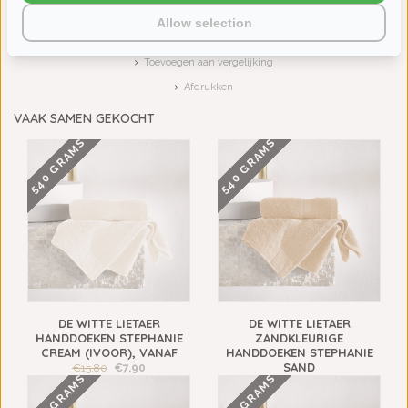
Neem contact op over dit product
Allow selection
Aan verlanglijst toevoegen
Toevoegen aan vergelijking
Afdrukken
VAAK SAMEN GEKOCHT
540 GRAMS
540 GRAMS
DE WITTE LIETAER
DE WITTE LIETAER
HANDDOEKEN STEPHANIE
ZANDKLEURIGE
CREAM (IVOOR), VANAF
HANDDOEKEN STEPHANIE
SAND
€15,80
€7,90
540 GRAMS
540 GRAMS
€15,80
€7,90