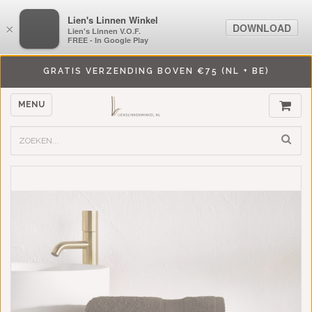
LiensLinnenwinkel.nl
Lien's Linnen Winkel
DOWNLOAD
DOWNLOAD
×
×
Lien's Linnen V.O.F.
Lien's Linnen V.O.F.
FREE - In Google Play
FREE - In Google Play
GRATIS VERZENDING BOVEN €75 (NL + BE)
MENU