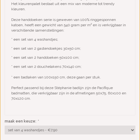
Het kleurenpalet bestaat uit een mix van moderne tot trendy
kleuren.
Deze handdoeken serie is geweven van 100% ringgesponnen
katoen, heeft een gewicht van 540 gram per m² en is verkrijgbaar in
verschillende samenstellingen:
* een set van 4 washandjes;
* een set van 2 gastendoekjes 30x50 cm;
* een set van 2 handdoeken 50x100 cm;
* een set van 2 douchelakens 70x140 cm;
* een badlaken van 100x150 cm, deze gaan per stuk.
Perfect passend bij deze Stéphanie badlijn zijn de Pacifique
badmatten, die verkrijgbaar zijn in de afmetingen 50x75, 60x100 en
70x120 cm.
maak een keuze:
*