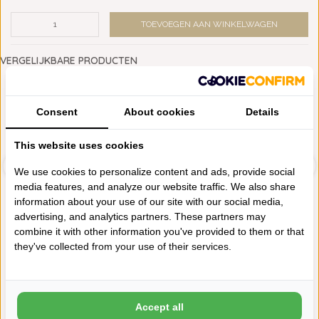
TOEVOEGEN AAN WINKELWAGEN
VERGELIJKBARE PRODUCTEN
540 GRAMS
NIEUW
Consent
About cookies
Details
This website uses cookies
We use cookies to personalize content and ads, provide social
media features, and analyze our website traffic. We also share
information about your use of our site with our social media,
advertising, and analytics partners. These partners may
DE WITTE LIETAER
DE WITTE LIETAER
combine it with other information you've provided to them or that
HANDDOEKEN STEPHANIE...
HANDDOEKEN STEPHANIE...
they've collected from your use of their services.
€15,80
€7,90
€15,80
€7,90
Accept all
Schrijf je eigen review