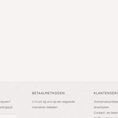
BETAALMETHODEN
KLANTENSERV
blijven?
U kunt bij ons op de volgende
Zomervakantiepe
linglijst:
manieren betalen:
levertijden
Contact- en bedr