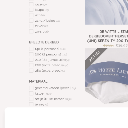
roze
(57)
taupe
(29)
wit
(62)
zand / beige
(20)
zilver
(18)
DE WITTE LIETA
zwart
(26)
DEKBEDOVERTREKSET
(UNI) SERENITY 200 T
BREEDTE DEKBED
€79,95
€39,98
140 (1 persoons)
(146)
ACTIE!
200 (2 persoons)
(127)
240 (lits-jumeaux)
(139)
260 (extra breed)
(144)
280 (extra breed)
(7)
MATERIAAL
gekamd katoen (percal)
(13)
katoen
(102)
satijn (100% katoen)
(136)
jersey
(9)
synthetisch
(1)
DE WITTE LIETAER DUC
halflinnen
(26)
EENDENDONS EN VERE
flanel
(4)
CM / 70X60 C
eendendons
(10)