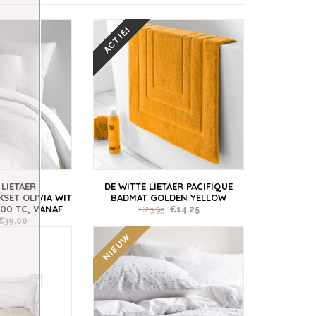
ACTIE!
 LIETAER
DE WITTE LIETAER PACIFIQUE
SET OLIVIA WIT
BADMAT GOLDEN YELLOW
200 TC, VANAF
€23,95
€14,25
€39,00
NIEUW