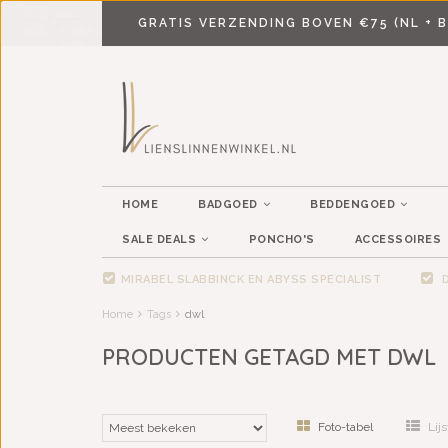
GRATIS VERZENDING BOVEN €75 (NL + B
HOME
BADGOED
BEDDENGOED
SALE DEALS
PONCHO'S
ACCESSOIRES
MIRABEL SLABBINCK EN ABYSS SPECIALIST
D
Home
Tags
dwl
PRODUCTEN GETAGD MET DWL
Foto-tabel
Lijs