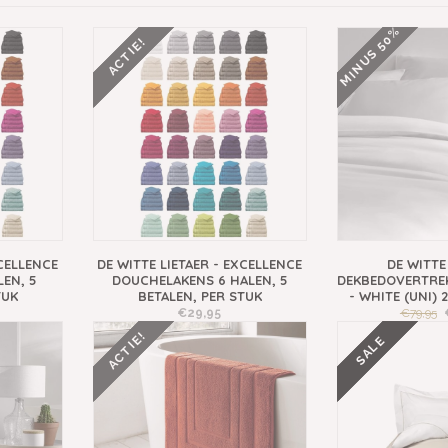
MINUS 50%
ACTIE!
XCELLENCE
DE WITTE LIETAER - EXCELLENCE
DE WITTE
EN, 5
DOUCHELAKENS 6 HALEN, 5
DEKBEDOVERTREK
TUK
BETALEN, PER STUK
- WHITE (UNI) 
€29,95
€79,95
ACTIE!
SALE