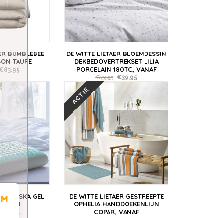
AER BUMBLEBEE
DE WITTE LIETAER BLOEMDESSIN
SON TAUPE
DEKBEDOVERTREKSET LILIA
PORCELAIN 180TC, VANAF
€83,95
€79,95
€39,95
ACTIE
ER ALASKA GEL
DE WITTE LIETAER GESTREEPTE
USSEN
OPHELIA HANDDOEKENLIJN
COPAR, VANAF
€59,95