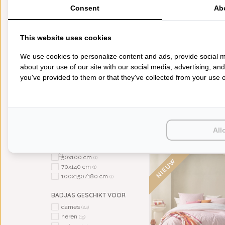
€99,95
€49,9
Consent
Ab
600 GRAMS
ROND TAFELLAKEN
100 t/m 160 cm rond
(2)
This website uses cookies
RECHTHOEKIG TAFELLAKEN
We use cookies to personalize content and ads, provide social m
30 t/m 170 breed
(14)
about your use of our site with our social media, advertising, an
170 t/m 260 breed
(4)
you've provided to them or that they've collected from your use of
TYPE DEKBED
4-Seizoenen
(10)
Winter
(10)
DE WITTE LIETAER
TYPE BADGOED
All
HANDDOEKENLIJN EXC
washandjes
(1)
OKER (OCHRE)*, 
gastendoekjes 40x60 cm
€3,95
(1)
50x100 cm
(1)
NIEUW
70x140 cm
(1)
100x150/180 cm
(1)
BADJAS GESCHIKT VOOR
dames
(24)
heren
(19)