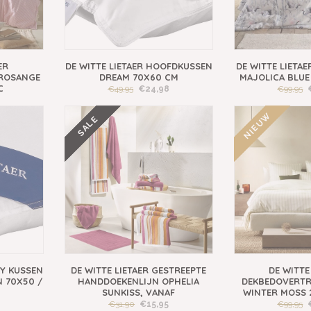
ER
DE WITTE LIETAER HOOFDKUSSEN
DE WITTE LIETA
 ROSANGE
DREAM 70X60 CM
MAJOLICA BLUE
C
€49,95
€24,98
€99,95
NIEUW
SALE
KY KUSSEN
DE WITTE LIETAER GESTREEPTE
DE WITTE
 70X50 /
HANDDOEKENLIJN OPHELIA
DEKBEDOVERTR
SUNKISS, VANAF
WINTER MOSS 
8
€31,90
€15,95
€99,95