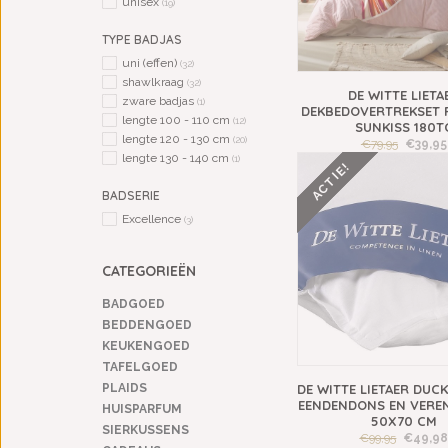
unisex
(19)
TYPE BADJAS
uni (effen)
(32)
shawlkraag
(32)
DE WITTE LIETA
zware badjas
(1)
DEKBEDOVERTREKSET
lengte 100 - 110 cm
(12)
SUNKISS 180T
lengte 120 - 130 cm
(20)
€79,95
€39,95
lengte 130 - 140 cm
(1)
ACTIE!
BADSERIE
Excellence
(3)
CATEGORIEËN
BADGOED
BEDDENGOED
KEUKENGOED
TAFELGOED
DE WITTE LIETAER DUC
PLAIDS
EENDENDONS EN VEREN
HUISPARFUM
50X70 CM
SIERKUSSENS
€99,95
€49,9