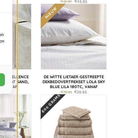
€31,90
€15,95
NIEUW
on
ion
ER EXCELLENCE
DE WITTE LIETAER GESTREEPTE
BADMAT SAND,
DEKBEDOVERTREKSET LOLA SKY
N, VANAF
BLUE LILA 180TC, VANAF
,95
€79,95
€39,95
600 GRAMS