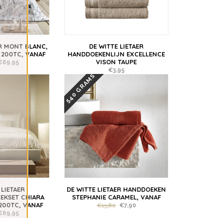
ER MONT BLANC,
DE WITTE LIETAER
 200TC, VANAF
HANDDOEKENLIJN EXCELLENCE
VISON TAUPE
€69,95
€3,95
540 GRAMS
 LIETAER
DE WITTE LIETAER HANDDOEKEN
EKSET CHIARA
STEPHANIE CARAMEL, VANAF
200TC, VANAF
€15,80
€7,90
€69,95