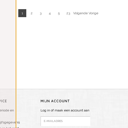
1
2
3
4
5
23
Volgende Vorige
ICE
MIJN ACCOUNT
riode en
Log in of maak een account aan
ijfsgegevens