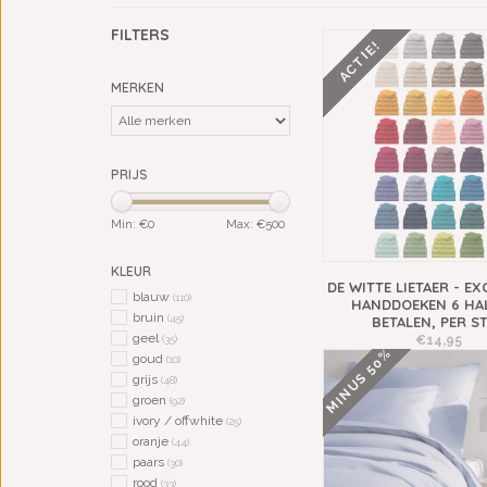
FILTERS
ACTIE!
MERKEN
PRIJS
Min: €
0
Max: €
500
KLEUR
DE WITTE LIETAER - E
blauw
(110)
HANDDOEKEN 6 HAL
bruin
(45)
BETALEN, PER S
geel
€14,95
(35)
MINUS 50%
goud
(10)
grijs
(48)
groen
(92)
ivory / offwhite
(25)
oranje
(44)
paars
(30)
rood
(33)