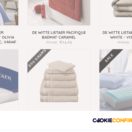
ER
DE WITTE LIETAER PACIFIQUE
DE WITTE LIET
 OLIVIA
BADMAT CARAMEL
WHITE - VI
C, VANAF
€23,95
€14,25
€119,95
600 GRAMS
SALE
KY KUSSEN
DE WITTE LIETAER
DE WITTE LIETA
N 60X70
HANDDOEKENLIJN EXCELLENCE
HOOFDK
M
SAND
€119,95