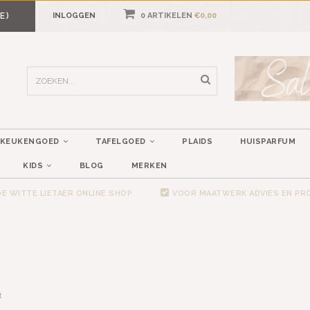
E)
INLOGGEN
0 ARTIKELEN
€0,00
KEUKENGOED
TAFELGOED
PLAIDS
HUISPARFUM
KIDS
BLOG
MERKEN
E WITTE LIETAER ONLINE SHOP
VOOR MAATWERK ADVIES EN P
t