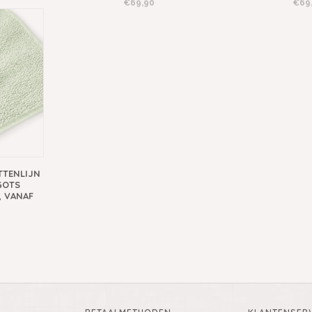
€69,90
€69
TTENLIJN
GOTS
, VANAF