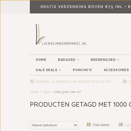
GRATIS VERZENDING BOVEN €75 (NL + B
HOME
BADGOED
BEDDENGOED
SALE DEALS
PONCHO'S
ACCESSOIRES
MIRABEL SLABBINCK EN ABYSS SPECIALIST
D
Home
Tags
1000 gram per m²
PRODUCTEN GETAGD MET 1000 
Foto-tabel
Lijs