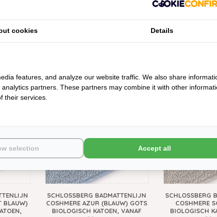
out cookies
Details
TTENLIJN
SCHLOSSBERG BADMATTENLIJN
SCHLOSSBERG B
 GOTS
COSHMERE CHOCOLAT (BRUIN)
COSHMERE VA
, VANAF
GOTS BIOLOGISCH KATOEN,
BIOLOGISCH K
VANAF
edia features, and analyze our website traffic. We also share informati
€69
€69,90
d analytics partners. These partners may combine it with other informat
NIEUW
NIEUW
 their services.
ow selection
Accept all
TTENLIJN
SCHLOSSBERG BADMATTENLIJN
SCHLOSSBERG B
T BLAUW)
COSHMERE AZUR (BLAUW) GOTS
COSHMERE S
ATOEN,
BIOLOGISCH KATOEN, VANAF
BIOLOGISCH K