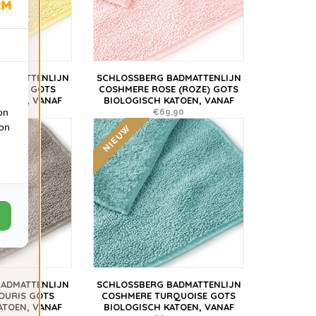
ADMATTENLIJN
SCHLOSSBERG BADMATTENLIJN
NILLE GOTS
COSHMERE ROSE (ROZE) GOTS
ATOEN, VANAF
BIOLOGISCH KATOEN, VANAF
on
,90
€69,90
ion
NIEUW
ADMATTENLIJN
SCHLOSSBERG BADMATTENLIJN
OURIS GOTS
COSHMERE TURQUOISE GOTS
ATOEN, VANAF
BIOLOGISCH KATOEN, VANAF