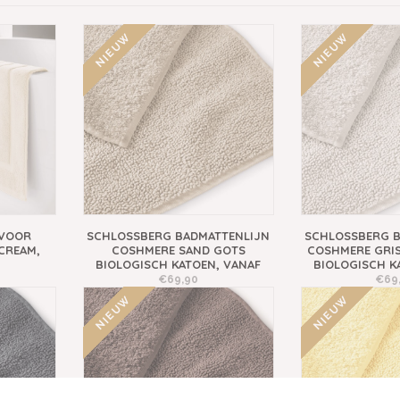
NIEUW
NIEUW
IVOOR
SCHLOSSBERG BADMATTENLIJN
SCHLOSSBERG B
 CREAM,
COSHMERE SAND GOTS
COSHMERE GRIS
BIOLOGISCH KATOEN, VANAF
BIOLOGISCH K
€69,90
€69
NIEUW
NIEUW