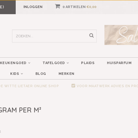
E)
INLOGGEN
0 ARTIKELEN
€0,00
KEUKENGOED
TAFELGOED
PLAIDS
HUISPARFUM
KIDS
BLOG
MERKEN
E WITTE LIETAER ONLINE SHOP
VOOR MAATWERK ADVIES EN P
GRAM PER M²
t