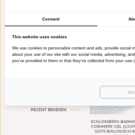
CATEGORIEËN
BADGOED
Consent
Ab
BEDDENGOED
KEUKENGOED
SCHLOSSBERG BADMA
This website uses cookies
COSHMERE OMBRE
TAFELGOED
BIOLOGISCH KATOEN
PLAIDS
We use cookies to personalize content and ads, provide social m
€69,90
HUISPARFUM
about your use of our site with our social media, advertising, an
NIEUW
SIERKUSSENS
you've provided to them or that they've collected from your use of
CADEAUS
SALE DEALS
PONCHO'S
ACCESSOIRES
KIDS
All
RECENT BEKEKEN
Wissen
SCHLOSSBERG BADMA
COSHMERE CIEL (LICH
GOTS BIOLOGISCH K