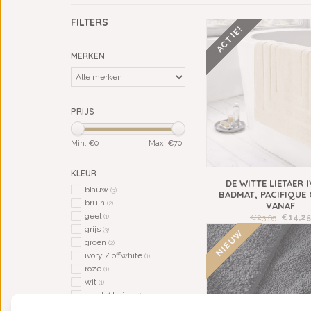
FILTERS
ACTIE!
MERKEN
PRIJS
Min: €
0
Max: €
70
KLEUR
DE WITTE LIETAER 
blauw
(3)
BADMAT, PACIFIQUE
bruin
(2)
VANAF
geel
€23,95
€14,25
(1)
grijs
(3)
NIEUW
groen
(2)
ivory / offwhite
(1)
roze
(1)
wit
(1)
zand / beige
(1)