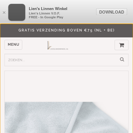
LiensLinnenwinkel.nl
Lien's Linnen Winkel
DOWNLOAD
DOWNLOAD
×
×
Lien's Linnen V.O.F.
Lien's Linnen V.O.F.
FREE - In Google Play
FREE - In Google Play
GRATIS VERZENDING BOVEN €75 (NL + BE)
MENU