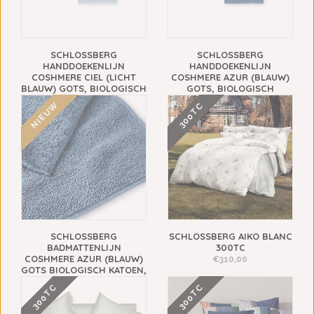
SCHLOSSBERG
SCHLOSSBERG
HANDDOEKENLIJN
HANDDOEKENLIJN
COSHMERE CIEL (LICHT
COSHMERE AZUR (BLAUW)
BLAUW) GOTS, BIOLOGISCH
GOTS, BIOLOGISCH
KATOEN, VANAF
KATOEN, VANAF
NIEUW
300TC
€13,90
€13,90
SCHLOSSBERG
SCHLOSSBERG AIKO BLANC
BADMATTENLIJN
300TC
COSHMERE AZUR (BLAUW)
€310,00
GOTS BIOLOGISCH KATOEN,
VANAF
300TC
300TC
€69,90