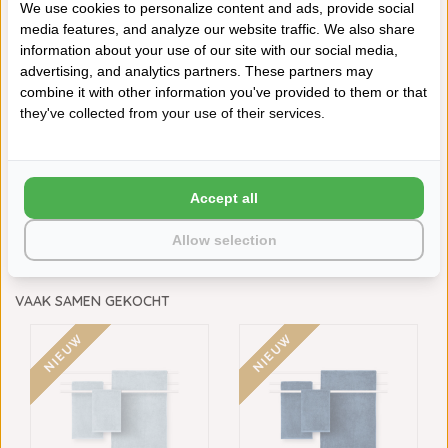
We use cookies to personalize content and ads, provide social
media features, and analyze our website traffic. We also share
SCHLOSSBERG
SCHLOSSBERG
information about your use of our site with our social media,
BADMATTENLIJN COSHMERE
BADMATTENLIJN COSHMERE
advertising, and analytics partners. These partners may
RO...
WI...
combine it with other information you've provided to them or that
€69,90
€69,90
they've collected from your use of their services.
Schrijf je eigen review
Neem contact op over dit product
Accept all
Aan verlanglijst toevoegen
Allow selection
Toevoegen aan vergelijking
Afdrukken
VAAK SAMEN GEKOCHT
NIEUW
NIEUW