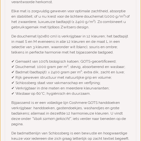
verantwoorde herkomst.
Elke mat is zorgvuldig geweven voor optimale zachtheid, absorptie
en stabiliteit; of u nu kiest voor de lichtere douchemat (1000 g/m²) of
het zwaardere, luxueuze badtapijt (± 2400 g/m²). Zo combineert u
gebruiksgemak met tijdloos Zwitsers design.
De douchemat (50x80 cm) is verkrijgbaar in 12 kleuren; het badtapijt
in maat S en M eveneens in alle 12 kleuren en de maat L in een
selectie van 3 kleuren, waaronder wit (blanc), souris en ombre;
telkens in perfecte harmonie met het bijpassende badgoed.
✔ Gemaakt van 100% biologisch katoen; GOTS-gecertificeerd;
✔ Douchemat: 1000 gram per m²; stevig, absorberend en wasbaar;
✔ Badmat (badtapijt): ± 2400 gram per m²; extra dik, zacht en luxe;
✔ Rijk geweven structuur met natuurlijke grip en volume;
✔ Schlossberg staat voor vakmanschap en verfijning;
✔ Verkrijgbaar in drie maten en meerdere kleurvarianten;
✔ Wasbaar op 60°C; hygiënisch én duurzaam.
Bijpassend is er een volledige lijn Coshmere GOTS handdoeken
verkrijgbaar: handdoeken, gastendoekjes, washandjes en grote
badlakens; allemaal in dezelfde 12 harmonieuze kleuren. U vindt
deze onder
"Vaak samen gekocht"
, iets verder naar beneden op de
pagina.
De badmattenlijn van Schlossberg is een bewuste en hoogwaardige
keuze voor iedereen die zich graag letterlijk op zacht textiel begeeft.