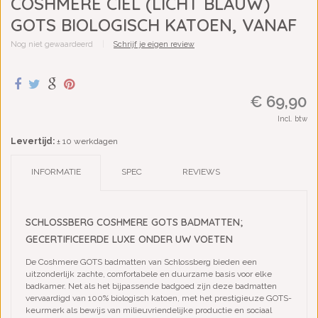
COSHMERE CIEL (LICHT BLAUW)
GOTS BIOLOGISCH KATOEN, VANAF
Nog niet gewaardeerd
|
Schrijf je eigen review
€ 69,90
Incl. btw
Levertijd:
± 10 werkdagen
INFORMATIE
SPEC
REVIEWS
SCHLOSSBERG COSHMERE GOTS BADMATTEN;
GECERTIFICEERDE LUXE ONDER UW VOETEN
De Coshmere GOTS badmatten van Schlossberg bieden een
uitzonderlijk zachte, comfortabele en duurzame basis voor elke
badkamer. Net als het bijpassende badgoed zijn deze badmatten
vervaardigd van 100% biologisch katoen, met het prestigieuze GOTS-
keurmerk als bewijs van milieuvriendelijke productie en sociaal