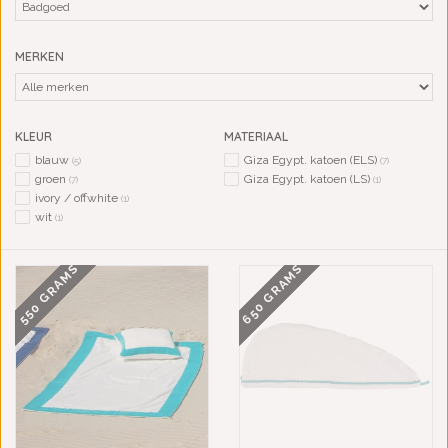
MERKEN
KLEUR
MATERIAAL
blauw
Giza Egypt. katoen (ELS)
(5)
(7)
groen
Giza Egypt. katoen (LS)
(7)
(1)
ivory / offwhite
(1)
wit
(1)
650 GRAMS
550 GRAMS