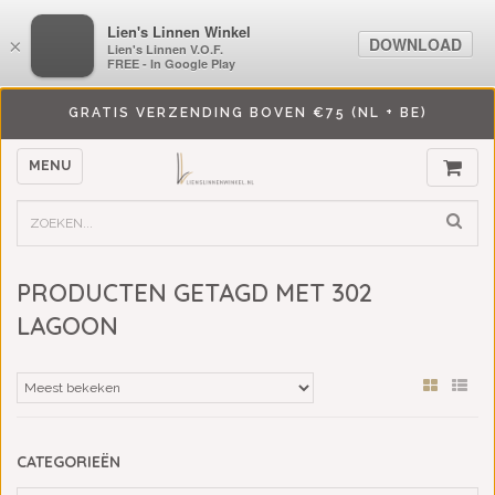
LiensLinnenwinkel.nl
Lien's Linnen Winkel
DOWNLOAD
DOWNLOAD
×
×
Lien's Linnen V.O.F.
Lien's Linnen V.O.F.
FREE - In Google Play
FREE - In Google Play
GRATIS VERZENDING BOVEN €75 (NL + BE)
MENU
PRODUCTEN GETAGD MET 302
LAGOON
CATEGORIEËN