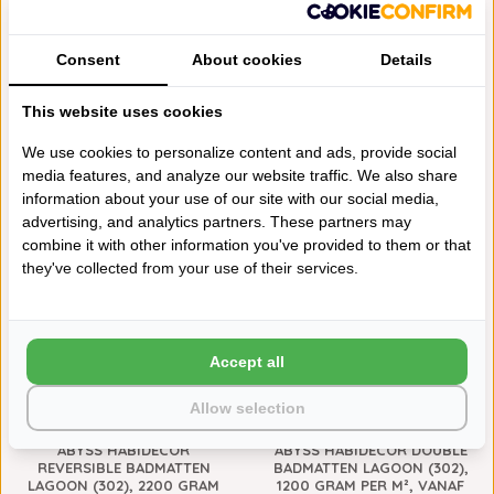
Consent
About cookies
Details
This website uses cookies
ABYSS HABIDECOR POUSADA
ABYSS HABIDECOR TWILL
We use cookies to personalize content and ads, provide social
LAGOON WAFEL BADGOED
LAGOON (302), 500 GRAM
media features, and analyze our website traffic. We also share
(302), 300 GRAM PER M²,
PER M², VANAF
information about your use of our site with our social media,
VANAF
€14,00
2200 GRAMS
1200 GRAMS
€14,00
advertising, and analytics partners. These partners may
combine it with other information you've provided to them or that
they've collected from your use of their services.
Accept all
Allow selection
ABYSS HABIDECOR
ABYSS HABIDECOR DOUBLE
REVERSIBLE BADMATTEN
BADMATTEN LAGOON (302),
LAGOON (302), 2200 GRAM
1200 GRAM PER M², VANAF