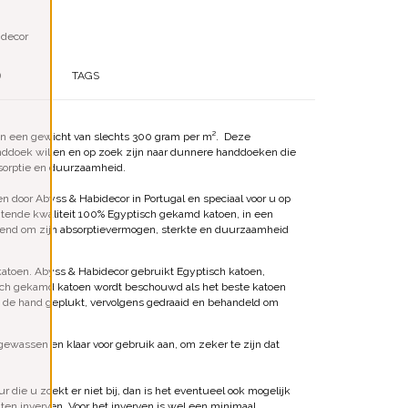
idecor
)
TAGS
ben een gewicht van slechts 300 gram per m². Deze
nddoek willen en op zoek zijn naar dunnere handdoeken die
bsorptie en duurzaamheid.
n door Abyss & Habidecor in Portugal en speciaal voor u op
tende kwaliteit 100% Egyptisch gekamd katoen, in een
ekend om zijn absorptievermogen, sterkte en duurzaamheid
katoen. Abyss & Habidecor gebruikt Egyptisch katoen,
tisch gekamd katoen wordt beschouwd als het beste katoen
et de hand geplukt, vervolgens gedraaid en behandeld om
ewassen en klaar voor gebruik aan, om zeker te zijn dat
ur die u zoekt er niet bij, dan is het eventueel ook mogelijk
aten inverven. Voor het inverven is wel een minimaal