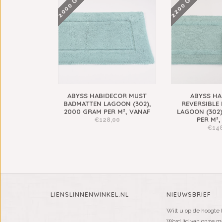
2000 GRAMS
2200 GRAMS
ABYSS HABIDECOR MUST
ABYSS HA
BADMATTEN LAGOON (302),
REVERSIBLE
2000 GRAM PER M², VANAF
LAGOON (302)
PER M²,
€128,00
€148
LIENSLINNENWINKEL.NL
NIEUWSBRIEF
Wilt u op de hoogte 
Word lid van onze mai