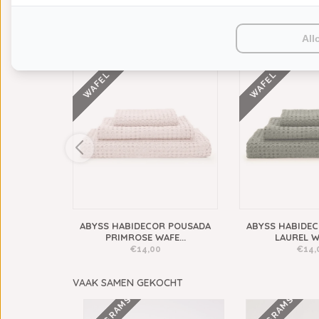
All
VERGELIJKBARE PRODUCTEN
WAFEL
WAFEL
 POUSADA
ABYSS HABIDECOR POUSADA
ABYSS HABIDE
E...
PRIMROSE WAFE...
LAUREL WA
€14,00
€14,
VAAK SAMEN GEKOCHT