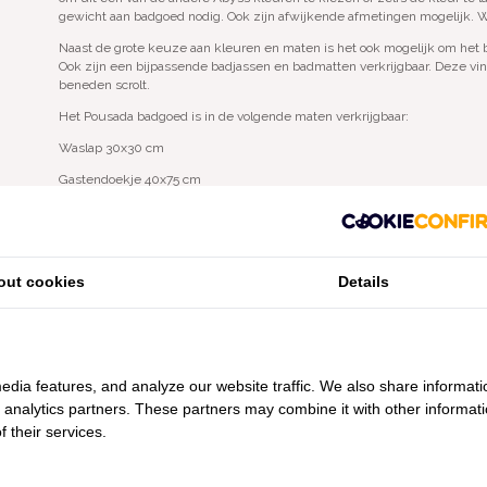
gewicht aan badgoed nodig. Ook zijn afwijkende afmetingen mogelijk. W
Naast de grote keuze aan kleuren en maten is het ook mogelijk om het 
Ook zijn een bijpassende badjassen en badmatten verkrijgbaar. Deze vin
beneden scrolt.
Het Pousada badgoed is in de volgende maten verkrijgbaar:
Waslap 30x30 cm
Gastendoekje 40x75 cm
Handdoek 65x110 cm
Douchelaken 65x140 cm
Badlaken 100x150 cm
out cookies
Details
In dezelfde lijn zijn er ook bijpassende wafel badjassen te bestellen; ki
naar beneden scrolt.
edia features, and analyze our website traffic. We also share informati
maak een keuze:
*
d analytics partners. These partners may combine it with other informat
 their services.