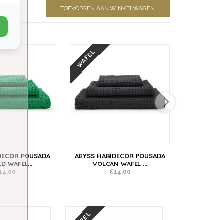
TOEVOEGEN AAN WINKELWAGEN
WAFEL
WAFEL
DECOR POUSADA
ABYSS HABIDECOR POUSADA
ABYSS H
D WAFEL...
VOLCAN WAFEL ...
CHI
14,00
€14,00