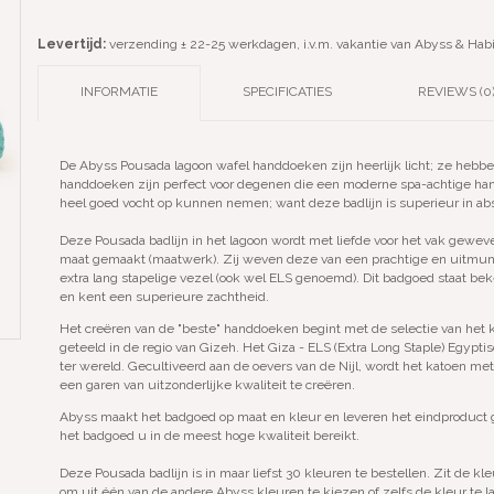
Levertijd:
verzending ± 22-25 werkdagen, i.v.m. vakantie van Abyss & Hab
INFORMATIE
SPECIFICATIES
REVIEWS (0
De Abyss Pousada lagoon wafel handdoeken zijn heerlijk licht; ze heb
handdoeken zijn perfect voor degenen die een moderne spa-achtige ha
heel goed vocht op kunnen nemen; want deze badlijn is superieur in a
Deze Pousada badlijn in het lagoon wordt met liefde voor het vak geweve
maat gemaakt (maatwerk). Zij weven deze van een prachtige en uitmun
extra lang stapelige vezel (ook wel ELS genoemd). Dit badgoed staat b
en kent een superieure zachtheid.
Het creëren van de "beste" handdoeken begint met de selectie van het 
geteeld in de regio van Gizeh. Het Giza - ELS (Extra Long Staple) Egyp
ter wereld. Gecultiveerd aan de oevers van de Nijl, wordt het katoen m
een garen van uitzonderlijke kwaliteit te creëren.
Abyss maakt het badgoed op maat en kleur en leveren het eindproduct g
het badgoed u in de meest hoge kwaliteit bereikt.
Deze Pousada badlijn is in maar liefst 30 kleuren te bestellen. Zit de kle
om uit één van de andere Abyss kleuren te kiezen of zelfs de kleur te l