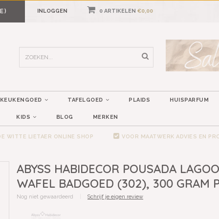
E)
INLOGGEN
0 ARTIKELEN
€0,00
KEUKENGOED
TAFELGOED
PLAIDS
HUISPARFUM
KIDS
BLOG
MERKEN
E WITTE LIETAER ONLINE SHOP
VOOR MAATWERK ADVIES EN P
ABYSS HABIDECOR POUSADA LAGO
WAFEL BADGOED (302), 300 GRAM 
Nog niet gewaardeerd
|
Schrijf je eigen review