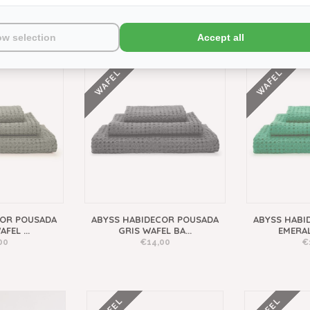
ow selection
Accept all
WAFEL
WAFEL
COR POUSADA
ABYSS HABIDECOR POUSADA
ABYSS HABI
FEL ...
GRIS WAFEL BA...
EMERAL
00
€14,00
€