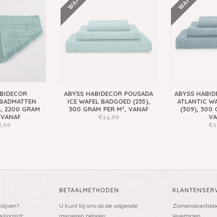
WAFEL
WAFEL
BIDECOR
ABYSS HABIDECOR POUSADA
ABYSS HABID
 BADMATTEN
ICE WAFEL BADGOED (235),
ATLANTIC W
, 2200 GRAM
300 GRAM PER M², VANAF
(309), 300
 VANAF
VA
€14,00
,00
€1
BETAALMETHODEN
KLANTENSERV
blijven?
U kunt bij ons op de volgende
Zomervakantiepe
linglijst:
manieren betalen:
levertijden