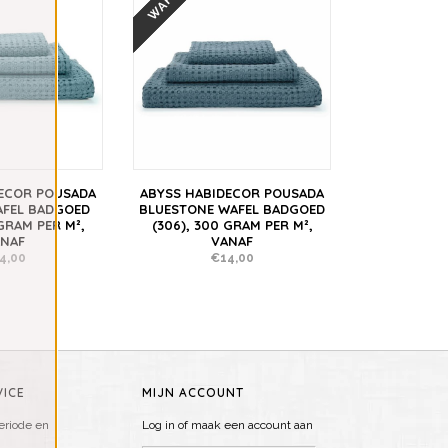
WAFEL
ECOR POUSADA
ABYSS HABIDECOR POUSADA
AFEL BADGOED
BLUESTONE WAFEL BADGOED
 GRAM PER M²,
(306), 300 GRAM PER M²,
NAF
VANAF
4,00
€14,00
ICE
MIJN ACCOUNT
riode en
Log in of maak een account aan