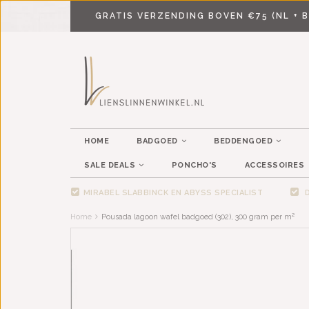
GRATIS VERZENDING BOVEN €75 (NL + B
HOME
BADGOED
BEDDENGOED
SALE DEALS
PONCHO'S
ACCESSOIRES
MIRABEL SLABBINCK EN ABYSS SPECIALIST
D
Home
Pousada lagoon wafel badgoed (302), 300 gram per m²