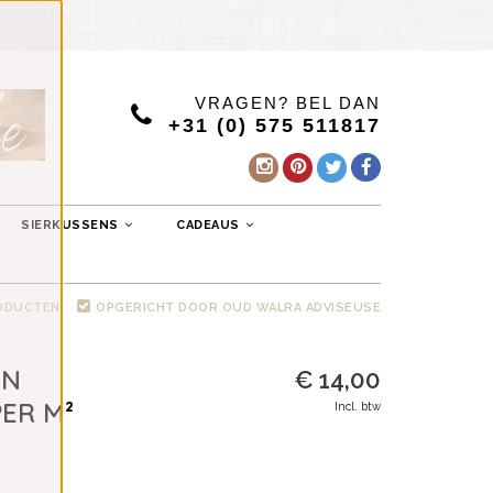
VRAGEN? BEL DAN
+31 (0) 575 511817
SIERKUSSENS
CADEAUS
RODUCTEN
OPGERICHT DOOR OUD WALRA ADVISEUSE
ON
€ 14,00
PER M²
Incl. btw