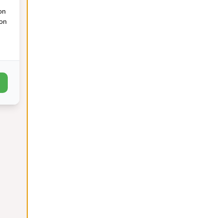
on
ion