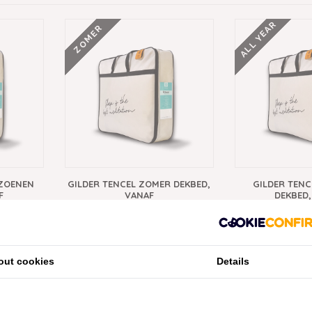
ALL YEAR
ZOMER
IZOENEN
GILDER TENCEL ZOMER DEKBED,
GILDER TENC
F
VANAF
DEKBED,
€79,95
€99
out cookies
Details