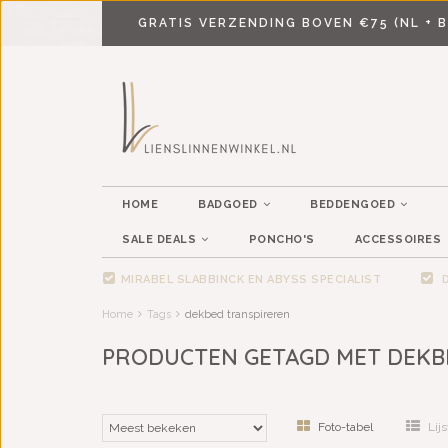
GRATIS VERZENDING BOVEN €75 (NL + B
HOME
BADGOED
BEDDENGOED
SALE DEALS
PONCHO'S
ACCESSOIRES
MIRABEL SLABBINCK EN ABYSS SPECIALIST
D
Home
Tags
dekbed transpireren
PRODUCTEN GETAGD MET DEKB
Foto-tabel
Lijs