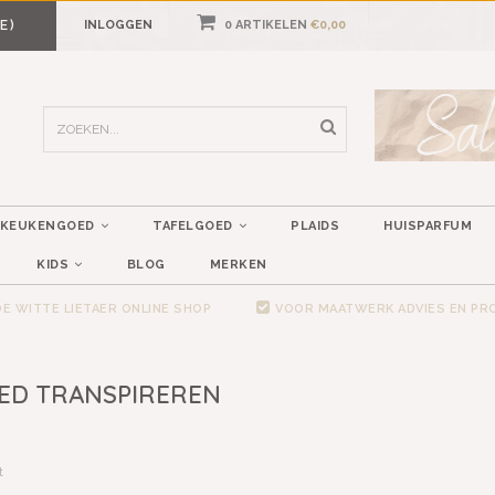
E)
INLOGGEN
0 ARTIKELEN
€0,00
KEUKENGOED
TAFELGOED
PLAIDS
HUISPARFUM
KIDS
BLOG
MERKEN
E WITTE LIETAER ONLINE SHOP
VOOR MAATWERK ADVIES EN P
ED TRANSPIREREN
t