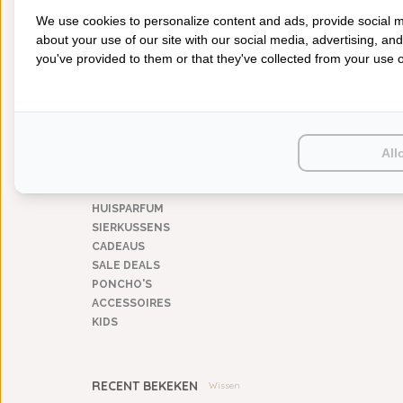
Zomer
(1)
We use cookies to personalize content and ads, provide social m
All year
(1)
4-Seizoenen
about your use of our site with our social media, advertising, an
(1)
you've provided to them or that they've collected from your use of
CATEGORIEËN
BADGOED
BEDDENGOED
KEUKENGOED
All
TAFELGOED
PLAIDS
HUISPARFUM
SIERKUSSENS
CADEAUS
SALE DEALS
PONCHO'S
ACCESSOIRES
KIDS
RECENT BEKEKEN
Wissen