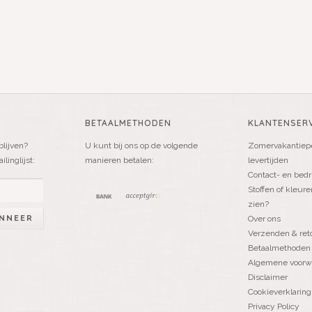
BETAALMETHODEN
KLANTENSERV
blijven?
U kunt bij ons op de volgende
Zomervakantiepe
linglijst:
manieren betalen:
levertijden
Contact- en bedr
Stoffen of kleure
zien?
NNEER
Over ons
Verzenden & ret
Betaalmethoden
Algemene voorw
Disclaimer
Cookieverklaring
Privacy Policy