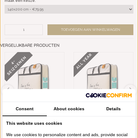
maak een keuze:
*
TOEVOEGEN AAN WINKELWAGEN
VERGELIJKBARE PRODUCTEN
ALL YEAR
N
4
-
S
E
I
Z
O
E
N
E
Consent
About cookies
Details
GILDER TENCEL 4-SEIZOENEN
GILDER TENCEL ALL YEAR
This website uses cookies
DEKBED, VANAF
DEKBED, VANAF
€169,95
€99,95
We use cookies to personalize content and ads, provide social