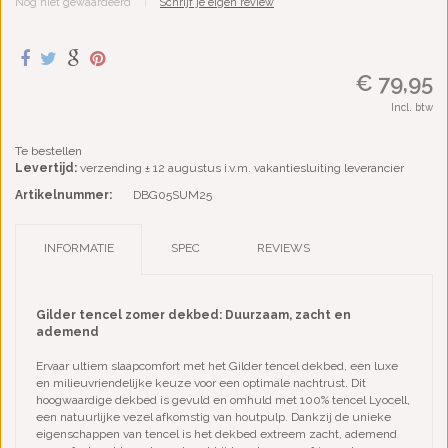
Nog niet gewaardeerd
|
Schrijf je eigen review
€ 79,95
Incl. btw
Te bestellen
Levertijd:
verzending ± 12 augustus i.v.m. vakantiesluiting leverancier
Artikelnummer:
DBG05SUM25
INFORMATIE
SPEC
REVIEWS
Gilder tencel zomer dekbed: Duurzaam, zacht en
ademend
Ervaar ultiem slaapcomfort met het Gilder tencel dekbed, een luxe
en milieuvriendelijke keuze voor een optimale nachtrust. Dit
hoogwaardige dekbed is gevuld en omhuld met 100% tencel Lyocell,
een natuurlijke vezel afkomstig van houtpulp. Dankzij de unieke
eigenschappen van tencel is het dekbed extreem zacht, ademend