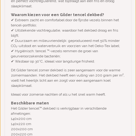
en perfect vochtregulerend, wat bijdraagt aan een fris en droog
slaapklimaat.
Waarom kiezen voor een Gilder tencel dekbed?
✔ Extreem zacht en comfortabel door de fijnste vezels binnen het
tencel-portfolio;
✔ Uitstekende vochtregulatie, waardoor het dekbed droog en fris
blijft;
✔ Duurzaam en milieuvriendelijk: geproduceerd met 50% minder
CO₂-uitstoot en waterverbruik en voorzien van het Oeko-Tex label;
✔ Hygiënisch: tencel ™-vezels remmen de groei van
geurveroorzakende bacteriën;
✔ Wasbaar op 30°C, ideaal voor langdurige frisheid.
Dit Gilder tencel zomer dekbed is zeer aangenaam voor de warme
zomermaanden. Het dekbed heeft een vulling van 200 gram per m²,
voelt het heerlijk licht aan en zorgt voor een aangenaam koel
slaapklimaat.
Ideaal voor zomerse nachten of als u het snel warm heeft.
Beschikbare maten
Het Gilder tencel™ dekbed is verkrijgbaar in verschillende
afmetingen:
140x200 cm
140x220 cm
200x200 cm
200x220 cm