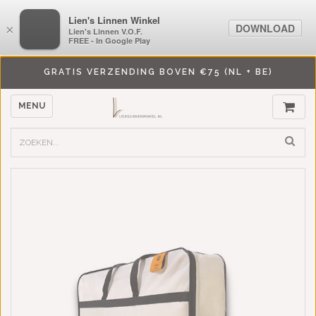
LiensLinnenwinkel.nl
Lien's Linnen Winkel
DOWNLOAD
DOWNLOAD
×
×
Lien's Linnen V.O.F.
Lien's Linnen V.O.F.
FREE - In Google Play
FREE - In Google Play
GRATIS VERZENDING BOVEN €75 (NL + BE)
MENU