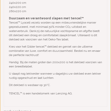
240x200 cm
240x220 cm
260x220 cm
Duurzaam en verantwoord slapen met tencel™
Tencel™ Lyocell vezels worden op een milieuvriendelijke manier
geproduceerd, met minimaal 50% minder CO₂-uitstoot en
waterverbruik. Dankzij de natuurlijke vochtopname en afgifte biedt
dit dekbed een droog en comfortabel slaapklimaat. Uiteraard is dit
dekbed ook voorzien van het Oeko-Tex label.
Kies voor het Gilder tencel™ dekbed en geniet van de ultieme
combinatie van luxe, comfort en duurzaamheid. Bestel nu en ervaar
de perfecte nachtrust!
Handig: Bij de maten groter dan 200x200 is het dekbed voorzien van
een breedtelabel.
U slaapt nog lekkerder wanneer u dagelijks uw dekbed even lekker
rustig opgeschud en laat luchten.
Dit dekbed is wasbaar op 30°C.
TENCEL™ is een handelsmerk van Lenzing AG.