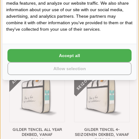
media features, and analyze our website traffic. We also share
information about your use of our site with our social media,
Schrijf je eigen review
advertising, and analytics partners. These partners may
combine it with other information you've provided to them or that
Neem contact op over dit product
they've collected from your use of their services.
Aan verlanglijst toevoegen
Toevoegen aan vergelijking
Afdrukken
Accept all
VAAK SAMEN GEKOCHT
Allow selection
ALL YEAR
N
4
-
S
E
I
Z
O
E
N
E
GILDER TENCEL ALL YEAR
GILDER TENCEL 4-
DEKBED, VANAF
SEIZOENEN DEKBED, VANAF