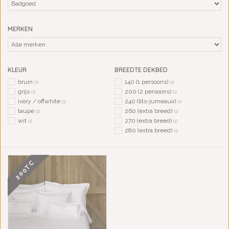
MERKEN
KLEUR
BREEDTE DEKBED
bruin
140 (1 persoons)
(1)
(1)
grijs
200 (2 persoons)
(1)
(1)
ivory / offwhite
240 (lits-jumeaux)
(1)
(1)
taupe
260 (extra breed)
(1)
(1)
wit
270 (extra breed)
(1)
(1)
280 (extra breed)
(1)
200TC