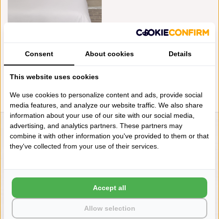
MIRABEL SLABBINCK - FANNA
MET UW EIGEN INITALEN
(KATOEN, 200TC)
Consent
About cookies
Details
€335,00
This website uses cookies
We use cookies to personalize content and ads, provide social
media features, and analyze our website traffic. We also share
information about your use of our site with our social media,
advertising, and analytics partners. These partners may
LIENSLINNENWINKEL.NL
combine it with other information you've provided to them or that
they've collected from your use of their services.
VRAGEN? BEL DAN
+31 (0) 575 511817
Accept all
NIEUWSBRIEF
Wilt u op de hoogte blijven?
Allow selection
Word lid van onze mailinglijst: