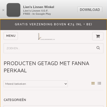
LiensLinnenwinkel.nl
Lien's Linnen Winkel
DOWNLOAD
DOWNLOAD
×
×
Lien's Linnen V.O.F.
Lien's Linnen V.O.F.
FREE - In Google Play
FREE - In Google Play
GRATIS VERZENDING BOVEN €75 (NL + BE)
MENU
PRODUCTEN GETAGD MET FANNA
PERKAAL
CATEGORIEËN