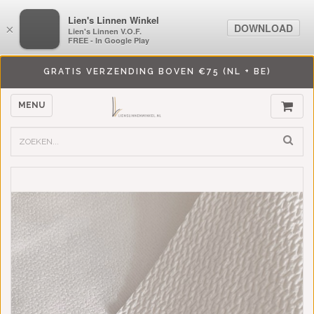
LiensLinnenwinkel.nl
Lien's Linnen Winkel
DOWNLOAD
DOWNLOAD
×
×
Lien's Linnen V.O.F.
Lien's Linnen V.O.F.
FREE - In Google Play
FREE - In Google Play
GRATIS VERZENDING BOVEN €75 (NL + BE)
MENU