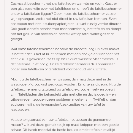
Daarnaast beschermt het uw tafel tegen warmte en vocht. Gaat er
een glas rode wijn over het tafelkleed en u heeft de tafelbeschermer
onder u tafellaken liggen? Geen nood, de tafelbeschermer zal de
wijn opvangen, zodat het niet direct in uw tafel kan trekken. Even
opdeppen met een keukenpapiertje en u kunt rustig verder dineren.
Ook geeft de tafelbeschermer meer comfort bij het tafelen en dempt
het het geluid van servies en bestek wat op tafel wordt gezet of
gelegd.
Wat onze tafelbeschermer, behalve de breedte, nog unieker maakt
is het feit dat u het af kunt nemen met een doekje en wanneer het
echt vuil is geworden, zelfs op 60˚C kunt wassen! Maar meestal is
dat helemaal niet nodig. Onze tafelbeschermer is dus onmisbaar
onder een tafellaken of tafelkleed voor behoud van uw tafel!
Mocht u de tafelbeschermer wassen, dan mag deze niet in de
wasdroger / droogkast gedroogd worden. En uiteraard gebruikt u de
tafelbeschermer uitsluitend op tafels die droog en vet- en olievrij
zijn. Tafelbladen die behandeld zijn met olie en dat is goed in- en
uitgewreven, zouden geen probleem moeten zijn. Twijfelt u, dan
adviseren wij u de leverancier/deskundige van uw tafel te
raadplegen.
Valt de lengtemaat van uw tafelblad net tussen de genoemde
maten? U kunt deze gemakkelijk op maat knippen met een goede
schaar. Dit is ook meestal de beste keuze, omdat tafels niet altijd