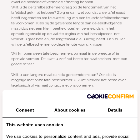
exact de bestelde of vermelde afmeting hebben.
Wilt u de de tafelbeschermer graag op de lengtemaat van het
tafelblad geknipt hebben? Zorg er dan wel voor dat u de tafel exact
heeft nagemeten om teleurstelling van een te korte tafelbeschermer
te voorkomen. Kies bij de gewenste lengte dan de eerstvolgende
maat (dus net een klein beetje groter) en vermeld dan, in het
opmerkingenveld op de laatste pagina van het bestelproces, net
voordat u gaat betalen, de lengtemaat die u nodig heeft. Dan zullen
wij de tafelbeschermer op deze lengte voor u knippen.
Wij knippen geen tafelbeschermers op maat in de breedte of in
speciale vormen. Dit kunt u zelf het beste ter plaatse doen, met een
goede schaar.
Wilt u een langere maat dan de genoemde maten? Ook dat is
mogelijk met onze tafelbeschermer. U kunt hiervoor het beste even
telefonisch of via mail contact met ons opnemen.
Onze tafelbeschermer krimpt niet en heeft een dikte van 2 à 3 mm,
is zeer sterk en bestaat in de basis uit polyestergaren en 4%
glasvezel en is milieuvriendelijk geproduceerd en voorzien van het
Consent
About cookies
Details
Oeko-Tex certificaat:
This website uses cookies
We use cookies to personalize content and ads, provide social