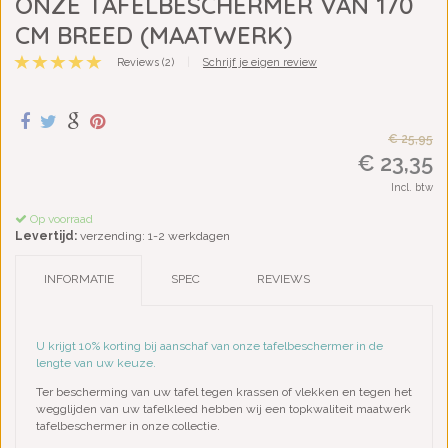
ONZE TAFELBESCHERMER VAN 170
CM BREED (MAATWERK)
Reviews (2)
|
Schrijf je eigen review
€ 25,95
€ 23,35
Incl. btw
Op voorraad
Levertijd:
verzending: 1-2 werkdagen
INFORMATIE
SPEC
REVIEWS
U krijgt 10% korting bij aanschaf van onze tafelbeschermer in de
lengte van uw keuze.
Ter bescherming van uw tafel tegen krassen of vlekken en tegen het
wegglijden van uw tafelkleed hebben wij een topkwaliteit maatwerk
tafelbeschermer in onze collectie.