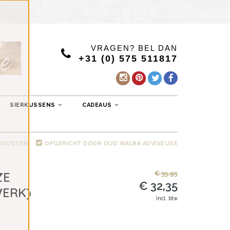
VRAGEN? BEL DAN
+31 (0) 575 511817
SIERKUSSENS
CADEAUS
RODUCTEN
OPGERICHT DOOR OUD WALRA ADVISEUSE
ZE
€ 35,95
€ 32,35
WERK)
Incl. btw