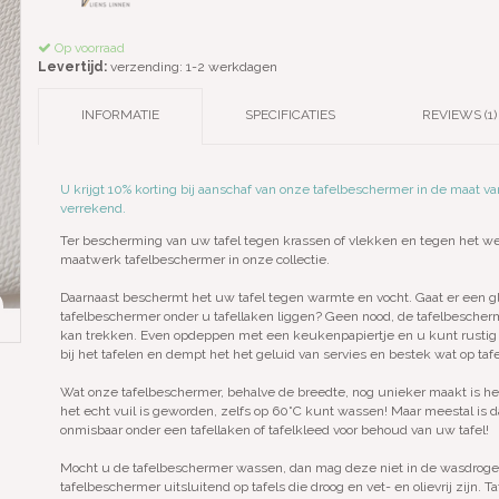
Op voorraad
Levertijd:
verzending: 1-2 werkdagen
INFORMATIE
SPECIFICATIES
REVIEWS (1)
U krijgt 10% korting bij aanschaf van onze tafelbeschermer in de maat 
verrekend.
Ter bescherming van uw tafel tegen krassen of vlekken en tegen het we
maatwerk tafelbeschermer in onze collectie.
Daarnaast beschermt het uw tafel tegen warmte en vocht. Gaat er een gla
tafelbeschermer onder u tafellaken liggen? Geen nood, de tafelbescherme
kan trekken. Even opdeppen met een keukenpapiertje en u kunt rustig
bij het tafelen en dempt het het geluid van servies en bestek wat op taf
Wat onze tafelbeschermer, behalve de breedte, nog unieker maakt is he
het echt vuil is geworden, zelfs op 60˚C kunt wassen! Maar meestal is d
onmisbaar onder een tafellaken of tafelkleed voor behoud van uw tafel!
Mocht u de tafelbeschermer wassen, dan mag deze niet in de wasdroger
tafelbeschermer uitsluitend op tafels die droog en vet- en olievrij zijn. T