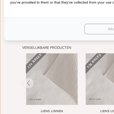
you've provided to them or that they've collected from your use of
All
VERGELIJKBARE PRODUCTEN
170 BREED
135 BREED
TAFELLAKEN
LIENS LINNEN
LIENS L