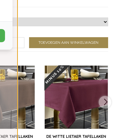
TOEVOEGEN AAN WINKELWAGEN
13 KLEUREN
MINUS 10%
TAER TAFELLAKEN
DE WITTE LIETAER TAFELLAKEN
SANDE