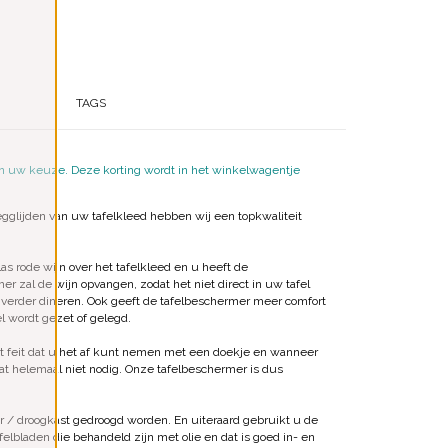
TAGS
van uw keuze. Deze korting wordt in het winkelwagentje
gglijden van uw tafelkleed hebben wij een topkwaliteit
s rode wijn over het tafelkleed en u heeft de
r zal de wijn opvangen, zodat het niet direct in uw tafel
 verder dineren.
Ook geeft de tafelbeschermer meer comfort
el wordt gezet of gelegd.
t feit dat u het af kunt nemen met een doekje en wanneer
at helemaal niet nodig. Onze tafelbeschermer is dus
 / droogkast gedroogd worden. En uiteraard gebruikt u de
afelbladen die behandeld zijn met olie en dat is goed in- en