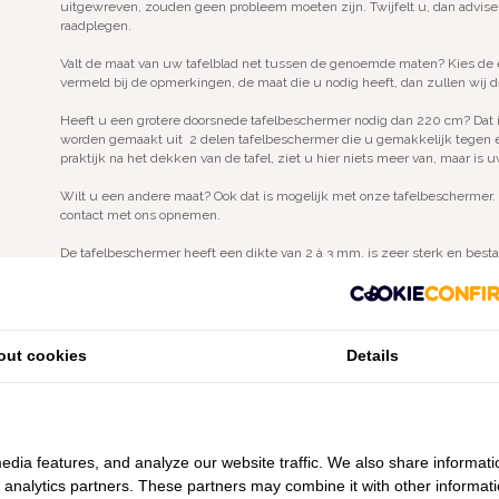
uitgewreven, zouden geen probleem moeten zijn. Twijfelt u, dan advise
raadplegen.
Valt de maat van uw tafelblad net tussen de genoemde maten? Kies de e
vermeld bij de opmerkingen, de maat die u nodig heeft, dan zullen wij 
Heeft u een grotere doorsnede tafelbeschermer nodig dan 220 cm? Dat
worden gemaakt uit 2 delen tafelbeschermer die u gemakkelijk tegen el
praktijk na het dekken van de tafel, ziet u hier niets meer van, maar is 
Wilt u een andere maat? Ook dat is mogelijk met onze tafelbeschermer. U
contact met ons opnemen.
De tafelbeschermer heeft een dikte van 2 à 3 mm, is zeer sterk en bestaa
milieuvriendelijk geproduceerd en voorzien van het Oeko-Tex certificaat:
out cookies
Details
edia features, and analyze our website traffic. We also share informati
d analytics partners. These partners may combine it with other informat