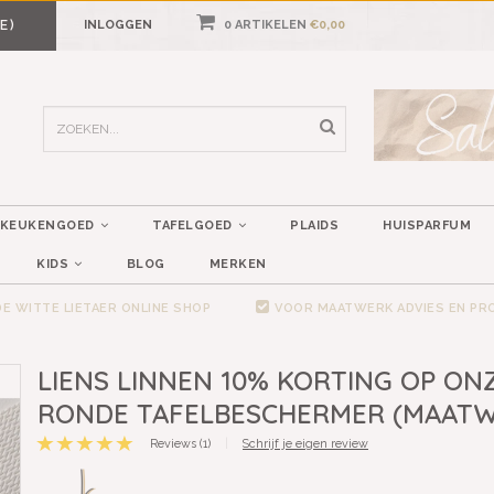
E)
INLOGGEN
0 ARTIKELEN
€0,00
KEUKENGOED
TAFELGOED
PLAIDS
HUISPARFUM
KIDS
BLOG
MERKEN
E WITTE LIETAER ONLINE SHOP
VOOR MAATWERK ADVIES EN P
LIENS LINNEN 10% KORTING OP ON
RONDE TAFELBESCHERMER (MAAT
Reviews (1)
|
Schrijf je eigen review