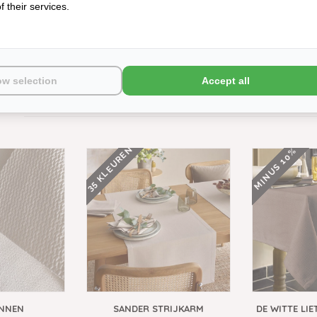
 their services.
maak een keuze:
*
ow selection
Accept all
35 KLEUREN
MINUS 10%
INNEN
SANDER STRIJKARM
DE WITTE LIE