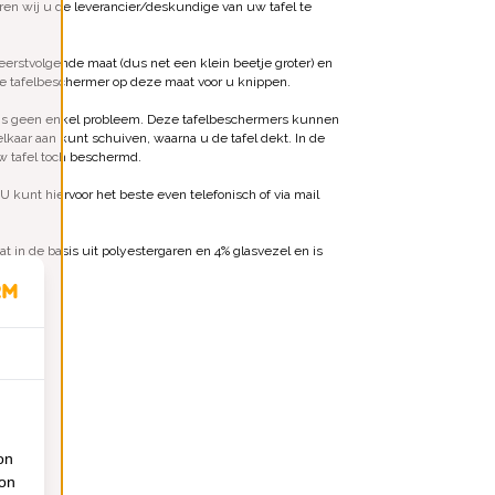
ren wij u de leverancier/deskundige van uw tafel te
erstvolgende maat (dus net een klein beetje groter) en
de tafelbeschermer op deze maat voor u knippen.
 is geen enkel probleem. Deze tafelbeschermers kunnen
kaar aan kunt schuiven, waarna u de tafel dekt. In de
uw tafel toch beschermd.
 kunt hiervoor het beste even telefonisch of via mail
t in de basis uit polyestergaren en 4% glasvezel en is
on
ion