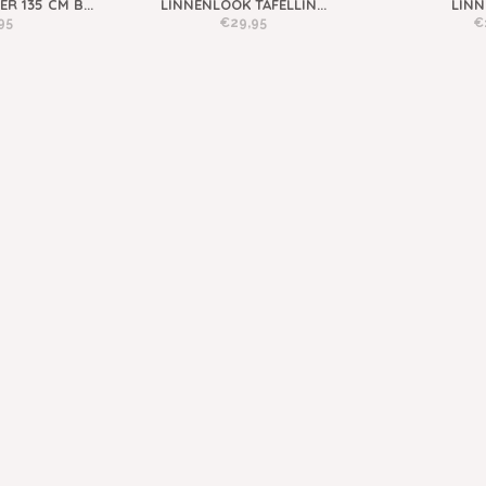
R 135 CM B...
LINNENLOOK TAFELLIN...
LINN
95
€29,95
€