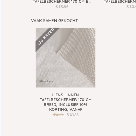
..
TAFELBESCHERMER 170 CM B...
TAFELBESCHERME
€25,95
€22,
VAAK SAMEN GEKOCHT
170 BREED
LIENS LINNEN
TAFELBESCHERMER 170 CM
BREED, INCLUSIEF 10%
KORTING, VANAF
€25,95
€23,35