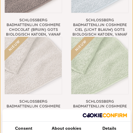
SCHLOSSBERG
SCHLOSSBERG
BADMATTENLIJN COSHMERE
BADMATTENLIJN COSHMERE
CHOCOLAT (BRUIN) GOTS
CIEL (LICHT BLAUW) GOTS
BIOLOGISCH KATOEN, VANAF
BIOLOGISCH KATOEN, VANAF
€69,90
€69,90
NIEUW
NIEUW
SCHLOSSBERG
SCHLOSSBERG
BADMATTENLIJN COSHMERE
BADMATTENLIJN COSHMERE
GRIS (GRIJS) GOTS
JADE GOTS BIOLOGISCH
BIOLOGISCH KATOEN, VANAF
KATOEN, VANAF
€69,90
€69,90
NIEUW
NIEUW
Consent
About cookies
Details