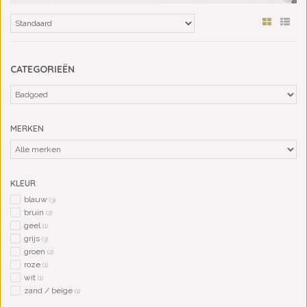
CATEGORIEËN
MERKEN
KLEUR
blauw
(3)
bruin
(2)
geel
(1)
grijs
(3)
groen
(2)
roze
(1)
wit
(1)
zand / beige
(1)