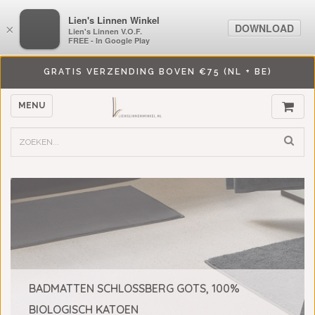
LiensLinnenwinkel.nl
Lien's Linnen Winkel
DOWNLOAD
DOWNLOAD
×
×
Lien's Linnen V.O.F.
Lien's Linnen V.O.F.
FREE - In Google Play
FREE - In Google Play
GRATIS VERZENDING BOVEN €75 (NL + BE)
MENU
BADMATTEN SCHLOSSBERG GOTS, 100%
BIOLOGISCH KATOEN