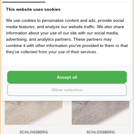
This website uses cookies
We use cookies to personalize content and ads, provide social
media features, and analyze our website traffic. We also share
information about your use of our site with our social media,
advertising, and analytics partners. These partners may
combine it with other information you've provided to them or that
SCHLOSSBERG
SCHLOSSBERG
they've collected from your use of their services.
BADMATTENLIJN COSHMERE
BADMATTENLIJN COSHMERE
OMBRE GOTS BIOLOGISCH
ROSE (ROZE) GOTS
KATOEN, VANAF
BIOLOGISCH KATOEN, VANAF
€69,90
€69,90
NIEUW
NIEUW
Accept all
Allow selection
SCHLOSSBERG
SCHLOSSBERG