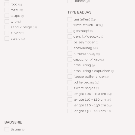
unisex
(32)
rood
(13)
roze
(27)
TYPE BADJAS
taupe
(9)
uni (effen)
(64)
wit
(30)
wafelstructuur
(19)
zand / beige
(12)
gestreept
(6)
zilver
(11)
geruit / geblokt
(1)
zwart
(12)
paiseymotief
(1)
shawlkraag
(48)
kimono kraag
(15)
capuchon / kap
(12)
ritssluiting
(5)
ritssluiting + capuchon
(5)
fleece buitenzijde
(12)
lichte badjas
(27)
zware badjas
(8)
lengte 100 - 110 cm
(24)
lengte 110 - 120 cm
(23)
lengte 120 - 130 cm
(43)
lengte 130 - 140 cm
(12)
BADSERIE
Sauna
(5)