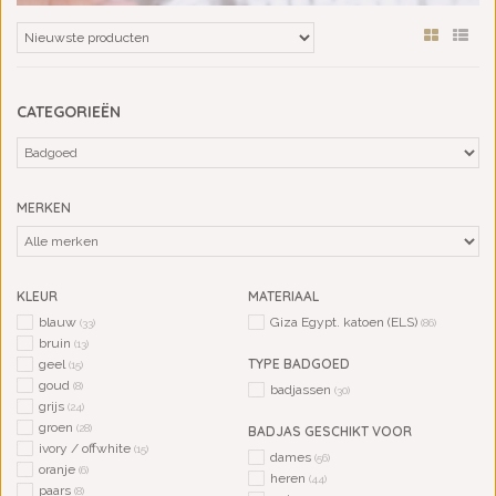
CATEGORIEËN
MERKEN
KLEUR
MATERIAAL
blauw
Giza Egypt. katoen (ELS)
(33)
(86)
bruin
(13)
TYPE BADGOED
geel
(15)
goud
(8)
badjassen
(30)
grijs
(24)
groen
(28)
BADJAS GESCHIKT VOOR
ivory / offwhite
(15)
dames
(56)
oranje
(6)
heren
(44)
paars
(8)