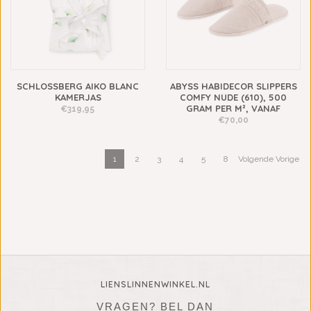
SCHLOSSBERG AIKO BLANC
ABYSS HABIDECOR SLIPPERS
KAMERJAS
COMFY NUDE (610), 500
GRAM PER M², VANAF
€319,95
€70,00
1
2
3
4
5
8
Volgende Vorige
LIENSLINNENWINKEL.NL
VRAGEN? BEL DAN