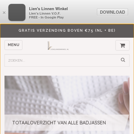
LiensLinnenwinkel.nl
Lien's Linnen Winkel
DOWNLOAD
DOWNLOAD
×
×
Lien's Linnen V.O.F.
Lien's Linnen V.O.F.
FREE - In Google Play
FREE - In Google Play
GRATIS VERZENDING BOVEN €75 (NL + BE)
MENU
TOTAALOVERZICHT VAN ALLE BADJASSEN