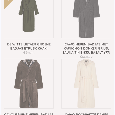
DE WITTE LIETAER GROENE
CAWÖ HEREN BADJAS MET
BADJAS ETRUSK KHAKI
KAPUCHON DONKER GRIJS,
SAUNA TIME 833, BASALT (77)
€69,95
€119,90
CAWÖ BRUINE HEREN BADJAS
CAWÖ ROOMWITTE DAMES