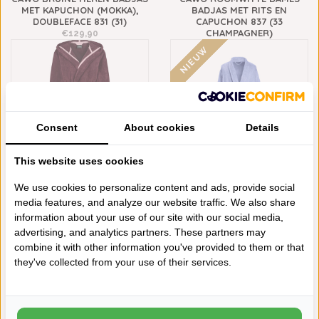
MET KAPUCHON (MOKKA),
BADJAS MET RITS EN
DOUBLEFACE 831 (31)
CAPUCHON 837 (33
CHAMPAGNER)
€129,90
€129,90
NIEUW
Consent
About cookies
Details
This website uses cookies
We use cookies to personalize content and ads, provide social
CAWÖ DAMES BADJAS
DE WITTE LIETAER SKY BLUE
media features, and analyze our website traffic. We also share
BURGUND, 825 (BURGUND
BADJAS ETRUSK
88)
information about your use of our site with our social media,
€69,95
€129,90
advertising, and analytics partners. These partners may
NIEUW
combine it with other information you've provided to them or that
they've collected from your use of their services.