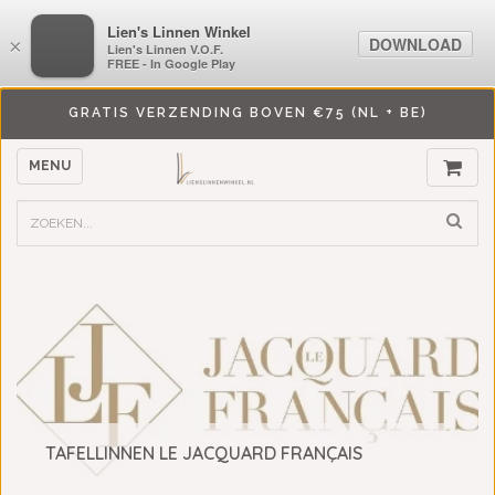
LiensLinnenwinkel.nl
Lien's Linnen Winkel
DOWNLOAD
DOWNLOAD
×
×
Lien's Linnen V.O.F.
Lien's Linnen V.O.F.
FREE - In Google Play
FREE - In Google Play
GRATIS VERZENDING BOVEN €75 (NL + BE)
MENU
TAFELLINNEN LE JACQUARD FRANÇAIS