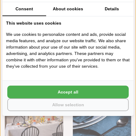
VEGETAL MOOD BEIGE, 100%
GOJI
KATOEN, VANAF
€125,00
Consent
About cookies
Details
€149,00
This website uses cookies
We use cookies to personalize content and ads, provide social
media features, and analyze our website traffic. We also share
information about your use of our site with our social media,
advertising, and analytics partners. These partners may
combine it with other information you've provided to them or that
they've collected from your use of their services.
LE JACQUARD FRANÇAIS
LE JACQUARD FRANÇAIS
GECOAT TAFELLINNEN
TAFELLINNEN VEGETAL MOOD
VEGETAL MOOD GOJI, 100%
WHITE
KATOEN, VANAF
€125,00
Accept all
€149,00
Allow selection