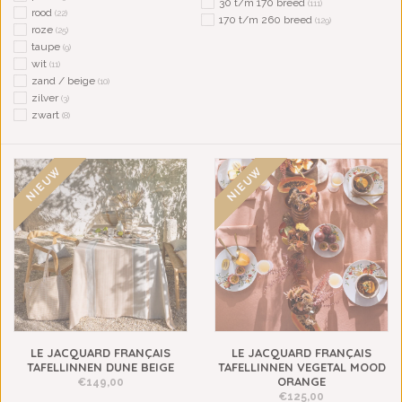
30 t/m 170 breed
(111)
rood
(22)
170 t/m 260 breed
(129)
roze
(25)
taupe
(9)
wit
(11)
zand / beige
(10)
zilver
(3)
zwart
(8)
NIEUW
NIEUW
LE JACQUARD FRANÇAIS
LE JACQUARD FRANÇAIS
TAFELLINNEN DUNE BEIGE
TAFELLINNEN VEGETAL MOOD
ORANGE
€149,00
€125,00