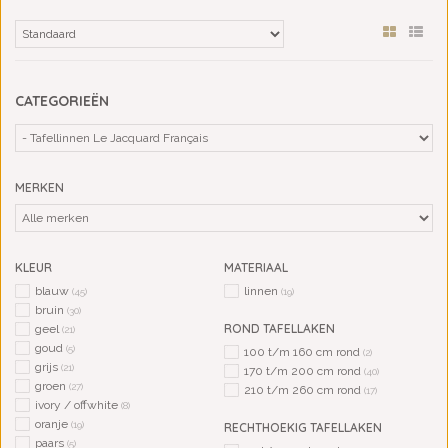
CATEGORIEËN
MERKEN
KLEUR
MATERIAAL
blauw
linnen
(45)
(19)
bruin
(30)
ROND TAFELLAKEN
geel
(21)
goud
(5)
100 t/m 160 cm rond
(2)
grijs
(21)
170 t/m 200 cm rond
(40)
groen
(27)
210 t/m 260 cm rond
(17)
ivory / offwhite
(8)
oranje
(19)
RECHTHOEKIG TAFELLAKEN
paars
(5)