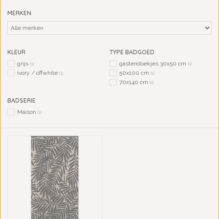
MERKEN
KLEUR
TYPE BADGOED
grijs
gastendoekjes 30x50 cm
(1)
(1)
ivory / offwhite
50x100 cm
(1)
(1)
70x140 cm
(1)
BADSERIE
Maison
(1)