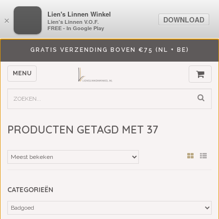
LiensLinnenwinkel.nl
Lien's Linnen Winkel
DOWNLOAD
DOWNLOAD
×
×
Lien's Linnen V.O.F.
Lien's Linnen V.O.F.
FREE - In Google Play
FREE - In Google Play
GRATIS VERZENDING BOVEN €75 (NL + BE)
MENU
PRODUCTEN GETAGD MET 37
CATEGORIEËN