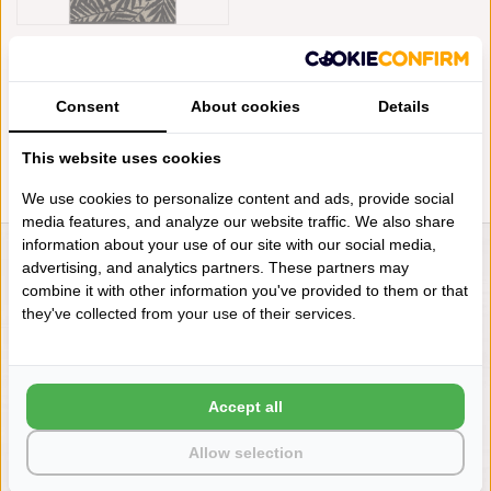
CAWÖ HANDDOEKENLIJN
MAISON LEAVES BASALT (37),
6267, VANAF
€7,95
Consent
About cookies
Details
This website uses cookies
We use cookies to personalize content and ads, provide social
media features, and analyze our website traffic. We also share
information about your use of our site with our social media,
advertising, and analytics partners. These partners may
LIENSLINNENWINKEL.NL
combine it with other information you've provided to them or that
VRAGEN? BEL DAN
they've collected from your use of their services.
+31 (0) 575 511817
NIEUWSBRIEF
Accept all
Wilt u op de hoogte blijven?
Allow selection
Word lid van onze mailinglijst: