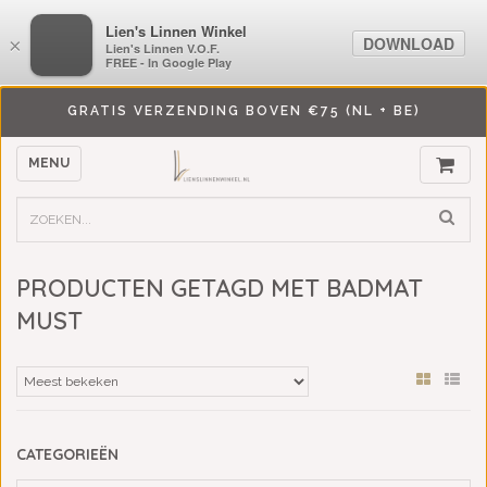
LiensLinnenwinkel.nl
Lien's Linnen Winkel
DOWNLOAD
DOWNLOAD
×
×
Lien's Linnen V.O.F.
Lien's Linnen V.O.F.
FREE - In Google Play
FREE - In Google Play
GRATIS VERZENDING BOVEN €75 (NL + BE)
MENU
PRODUCTEN GETAGD MET BADMAT
MUST
CATEGORIEËN