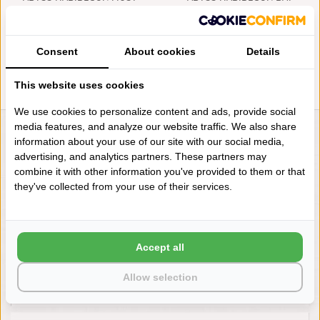
BADMATTEN WHITE (100),
BADMATTEN WHITE (100),
2000 GRAM PER M², VANAF
2200 GRAM PER M², VANAF
€128,00
€155,00
Consent
About cookies
Details
This website uses cookies
We use cookies to personalize content and ads, provide social
media features, and analyze our website traffic. We also share
LIENSLINNENWINKEL.NL
information about your use of our site with our social media,
advertising, and analytics partners. These partners may
VRAGEN? BEL DAN
combine it with other information you've provided to them or that
+31 (0) 575 511817
they've collected from your use of their services.
NIEUWSBRIEF
Accept all
Wilt u op de hoogte blijven?
Word lid van onze mailinglijst:
Allow selection