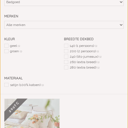
MERKEN
KLEUR
BREEDTE DEKBED
geel
140 (1 persoons)
(1)
(1)
groen
200 (2 persoons)
(1)
(1)
240 (lits-jumeaux)
(1)
260 (extra breed)
(1)
280 (extra breed)
(1)
MATERIAAL
satijn (100% katoen)
(1)
200TC