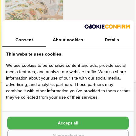
DESIGNERS GUILD
DEKBEDOVERTREK GIARDINO
Consent
About cookies
Details
DI ROSE ACACIA 200TC
€128,50
This website uses cookies
We use cookies to personalize content and ads, provide social
media features, and analyze our website traffic. We also share
information about your use of our site with our social media,
advertising, and analytics partners. These partners may
combine it with other information you've provided to them or that
LIENSLINNENWINKEL.NL
they've collected from your use of their services.
VRAGEN? BEL DAN
+31 (0) 575 511817
Accept all
NIEUWSBRIEF
Allow selection