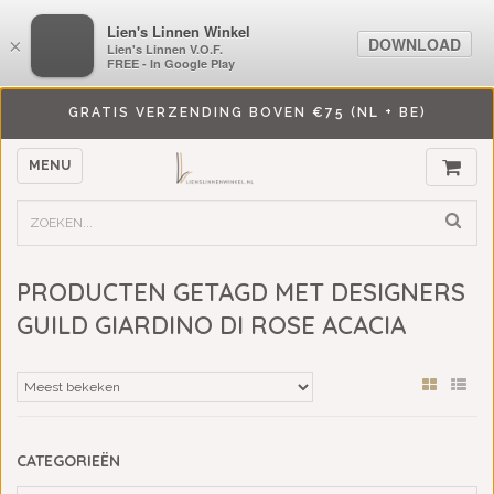
LiensLinnenwinkel.nl
Lien's Linnen Winkel
DOWNLOAD
DOWNLOAD
×
×
Lien's Linnen V.O.F.
Lien's Linnen V.O.F.
FREE - In Google Play
FREE - In Google Play
GRATIS VERZENDING BOVEN €75 (NL + BE)
MENU
PRODUCTEN GETAGD MET DESIGNERS
GUILD GIARDINO DI ROSE ACACIA
CATEGORIEËN