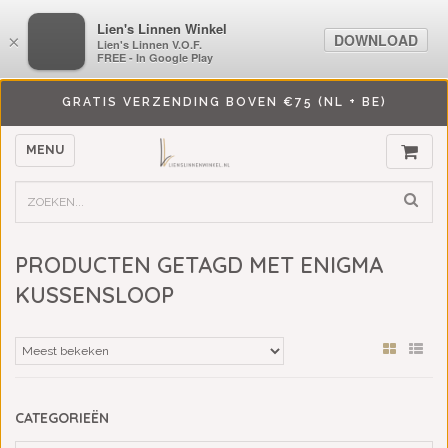
LiensLinnenwinkel.nl
Lien's Linnen Winkel
DOWNLOAD
DOWNLOAD
×
×
Lien's Linnen V.O.F.
Lien's Linnen V.O.F.
FREE - In Google Play
FREE - In Google Play
GRATIS VERZENDING BOVEN €75 (NL + BE)
MENU
PRODUCTEN GETAGD MET ENIGMA
KUSSENSLOOP
CATEGORIEËN