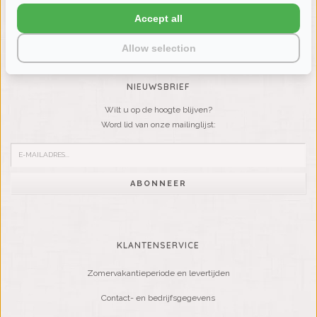
LIENSLINNENWINKEL.NL
Accept all
VRAGEN? BEL DAN
+31 (0) 575 511817
Allow selection
NIEUWSBRIEF
Wilt u op de hoogte blijven?
Word lid van onze mailinglijst:
ABONNEER
KLANTENSERVICE
Zomervakantieperiode en levertijden
Contact- en bedrijfsgegevens