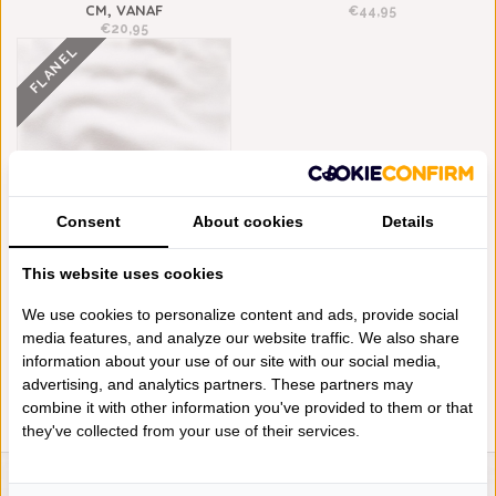
CM, VANAF
€44,95
€20,95
FLANEL
Consent
About cookies
Details
This website uses cookies
BONNANOTTE FLANELLEN
LAKENS WIT, VANAF
We use cookies to personalize content and ads, provide social
€24,95
media features, and analyze our website traffic. We also share
information about your use of our site with our social media,
advertising, and analytics partners. These partners may
combine it with other information you've provided to them or that
they've collected from your use of their services.