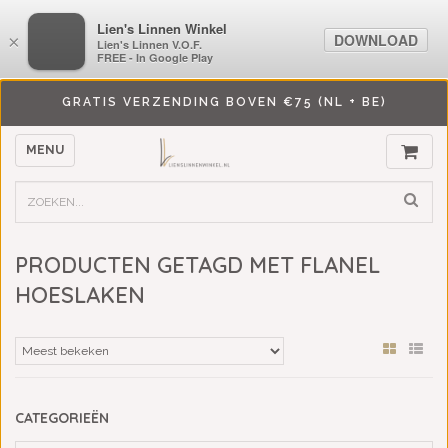
LiensLinnenwinkel.nl
Lien's Linnen Winkel
DOWNLOAD
DOWNLOAD
×
×
Lien's Linnen V.O.F.
Lien's Linnen V.O.F.
FREE - In Google Play
FREE - In Google Play
GRATIS VERZENDING BOVEN €75 (NL + BE)
MENU
PRODUCTEN GETAGD MET FLANEL
HOESLAKEN
CATEGORIEËN