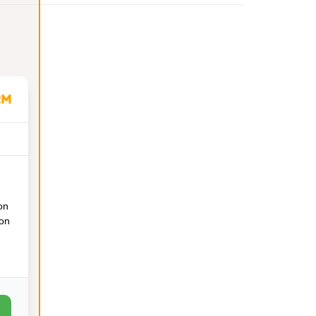
on
ion