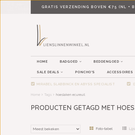
GRATIS VERZENDING BOVEN €75 (NL + B
HOME
BADGOED
BEDDENGOED
SALE DEALS
PONCHO'S
ACCESSOIRES
MIRABEL SLABBINCK EN ABYSS SPECIALIST
D
Home
Tags
hoeslaken ecureuil
PRODUCTEN GETAGD MET HOES
Foto-tabel
Lijs