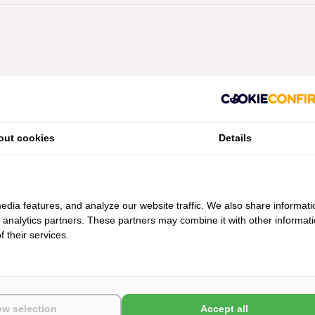
Geen producten gevonden!...
out cookies
Details
edia features, and analyze our website traffic. We also share informati
d analytics partners. These partners may combine it with other informat
 their services.
ow selection
Accept all