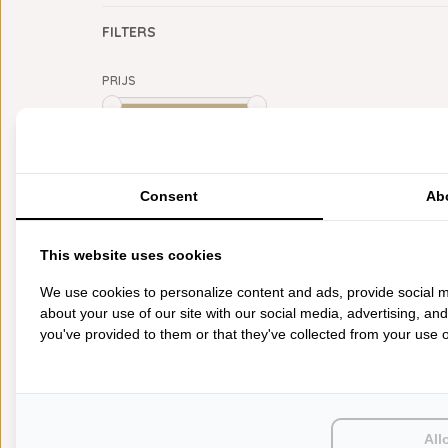
FILTERS
PRIJS
Min: €
0
Max: €
5
CATEGORIEËN
Consent
Ab
BADGOED
BEDDENGOED
This website uses cookies
KEUKENGOED
TAFELGOED
We use cookies to personalize content and ads, provide social m
PLAIDS
about your use of our site with our social media, advertising, an
HUISPARFUM
you've provided to them or that they've collected from your use of
SIERKUSSENS
CADEAUS
SALE DEALS
PONCHO'S
ACCESSOIRES
All