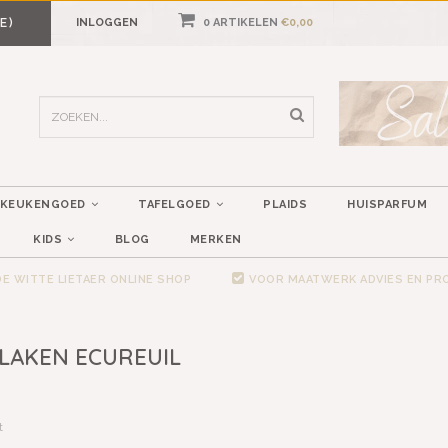
E)
INLOGGEN
0 ARTIKELEN
€0,00
KEUKENGOED
TAFELGOED
PLAIDS
HUISPARFUM
KIDS
BLOG
MERKEN
E WITTE LIETAER ONLINE SHOP
VOOR MAATWERK ADVIES EN P
LAKEN ECUREUIL
t