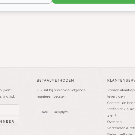
BETAALMETHODEN
KLANTENSERV
blijven?
U kunt bij ons op de volgende
Zomervakantiepe
linglijst:
manieren betalen:
levertijden
Contact- en bedr
Stoffen of kleure
zien?
NNEER
Over ons
Verzenden & ret
Betaalmethoden