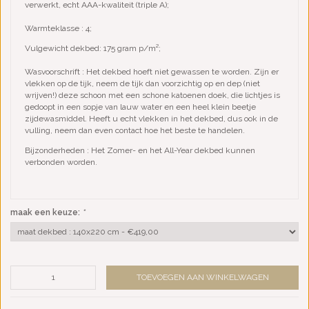
verwerkt, echt AAA-kwaliteit (triple A);
Warmteklasse : 4;
Vulgewicht dekbed: 175 gram p/m²;
Wasvoorschrift : Het dekbed hoeft niet gewassen te worden. Zijn er
vlekken op de tijk, neem de tijk dan voorzichtig op en dep (niet
wrijven!) deze schoon met een schone katoenen doek, die lichtjes is
gedoopt in een sopje van lauw water en een heel klein beetje
zijdewasmiddel. Heeft u echt vlekken in het dekbed, dus ook in de
vulling, neem dan even contact hoe het beste te handelen.
Bijzonderheden : Het Zomer- en het All-Year dekbed kunnen
verbonden worden.
maak een keuze:
*
TOEVOEGEN AAN WINKELWAGEN