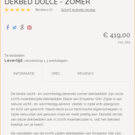
DEKBED DOLCE - ZOMER
Reviews (2)
|
Schrijf je eigen review
€ 419,00
Incl. btw
Te bestellen
Levertijd:
verzending ± 3 werkdagen
INFORMATIE
SPEC
REVIEWS
De beste vocht- en warmteregulerende zomer dekbedden zijn onze
100% moerbeizijde dekbedden Dolce van Emperior Silk! Zijde is van
nature vocht- en warmteregulerend. Verder is zijde anti-allergisch
en licht van gewicht. Naast deze puur technische eigenschappen is
zijde natuurlijk ook gewoon mooi en voelt prettig aan. Doordat de tijk
van deze dekbedden ook in 100% moerbeizijde is, valt het dekbed
heerlijk om je heen!
De voordelen van de 100% zijden dekbedden van Emperior Silk zijn: