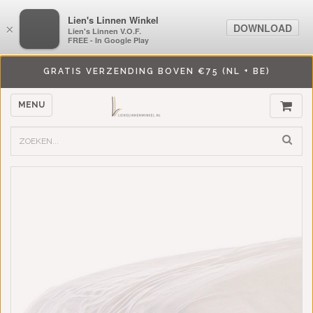
LiensLinnenwinkel.nl
Lien's Linnen Winkel
DOWNLOAD
DOWNLOAD
×
×
Lien's Linnen V.O.F.
Lien's Linnen V.O.F.
FREE - In Google Play
FREE - In Google Play
GRATIS VERZENDING BOVEN €75 (NL + BE)
MENU