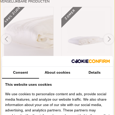
VERGELIJKBARE PRODUCTEN
100% ZIJDE
ZOMER
EMPERIOR SILK 100%
EMPERIOR SILK MOERBEIZIJDE
MOERBEIZIJDE DEKBE...
DEKBED BEL...
€383,00
€205,00
Consent
About cookies
Details
This website uses cookies
Schrijf je eigen review
We use cookies to personalize content and ads, provide social
Neem contact op over dit product
media features, and analyze our website traffic. We also share
information about your use of our site with our social media,
Aan verlanglijst toevoegen
advertising, and analytics partners. These partners may
Toevoegen aan vergelijking