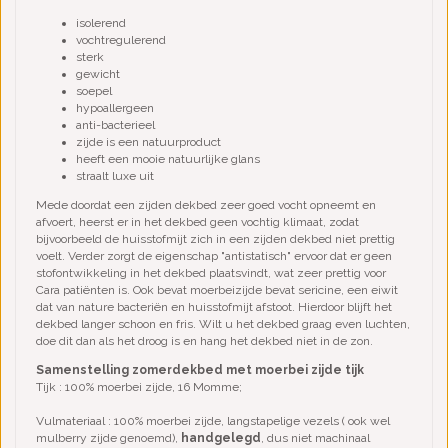
isolerend
vochtregulerend
sterk
gewicht
soepel
hypoallergeen
anti-bacterieel
zijde is een natuurproduct
heeft een mooie natuurlijke glans
straalt luxe uit
Mede doordat een zijden dekbed zeer goed vocht opneemt en
afvoert, heerst er in het dekbed geen vochtig klimaat, zodat
bijvoorbeeld de huisstofmijt zich in een zijden dekbed niet prettig
voelt. Verder zorgt de eigenschap "antistatisch" ervoor dat er geen
stofontwikkeling in het dekbed plaatsvindt, wat zeer prettig voor
Cara patiënten is. Ook bevat moerbeizijde bevat sericine, een eiwit
dat van nature bacteriën en huisstofmijt afstoot. Hierdoor blijft het
dekbed langer schoon en fris. Wilt u het dekbed graag even luchten,
doe dit dan als het droog is en hang het dekbed niet in de zon.
Samenstelling zomerdekbed met moerbei zijde tijk
Tijk : 100% moerbei zijde, 16 Momme;
Vulmateriaal : 100% moerbei zijde, langstapelige vezels ( ook wel
mulberry zijde genoemd),
handgelegd
, dus niet machinaal