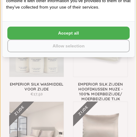
combine it with other information you've provided to them or that
Afdrukken
they've collected from your use of their services.
VAAK SAMEN GEKOCHT
VOOR ZIJDE
Accept all
Allow selection
EMPERIOR SILK WASMIDDEL
EMPERIOR SILK ZIJDEN
VOOR ZIJDE
HOOFDKUSSEN MUZE -
100% MOERBEIZIJDE/
€17,50
MOERBEIZIJDE TIJK
€302,00
ZIJDE
ZIJDE