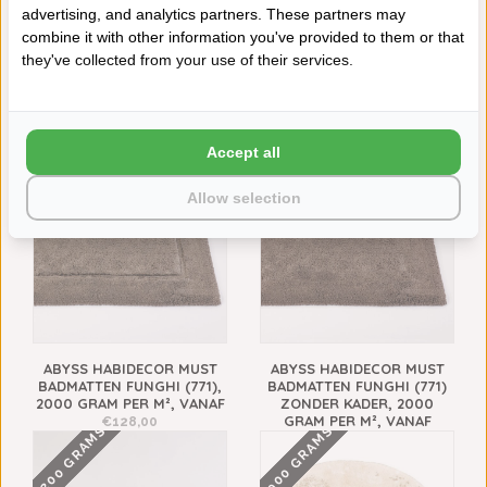
advertising, and analytics partners. These partners may
Aan verlanglijst toevoegen
combine it with other information you've provided to them or that
Toevoegen aan vergelijking
they've collected from your use of their services.
Afdrukken
VAAK SAMEN GEKOCHT
2000 GRAMS
2000 GRAMS
Accept all
Allow selection
ABYSS HABIDECOR MUST
ABYSS HABIDECOR MUST
BADMATTEN FUNGHI (771),
BADMATTEN FUNGHI (771)
2000 GRAM PER M², VANAF
ZONDER KADER, 2000
GRAM PER M², VANAF
€128,00
2200 GRAMS
1900 GRAMS
€248,00