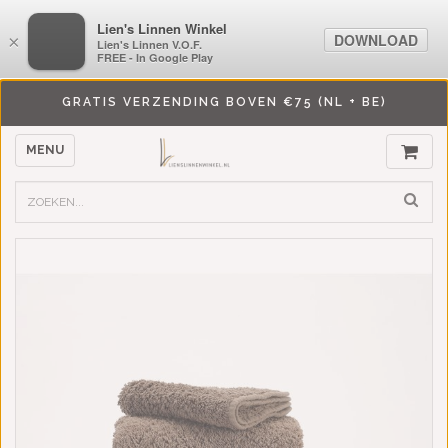
LiensLinnenwinkel.nl
Lien's Linnen Winkel
DOWNLOAD
DOWNLOAD
×
×
Lien's Linnen V.O.F.
Lien's Linnen V.O.F.
FREE - In Google Play
FREE - In Google Play
GRATIS VERZENDING BOVEN €75 (NL + BE)
MENU