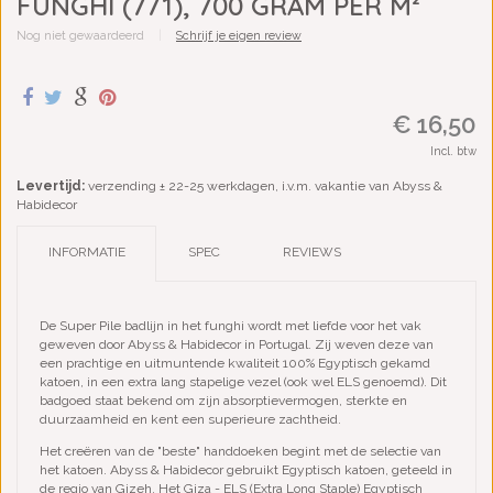
FUNGHI (771), 700 GRAM PER M²
Nog niet gewaardeerd
|
Schrijf je eigen review
€ 16,50
Incl. btw
Levertijd:
verzending ± 22-25 werkdagen, i.v.m. vakantie van Abyss &
Habidecor
INFORMATIE
SPEC
REVIEWS
De Super Pile badlijn in het funghi wordt met liefde voor het vak
geweven door Abyss & Habidecor in Portugal. Zij weven deze van
een prachtige en uitmuntende kwaliteit 100% Egyptisch gekamd
katoen, in een extra lang stapelige vezel (ook wel ELS genoemd). Dit
badgoed staat bekend om zijn absorptievermogen, sterkte en
duurzaamheid en kent een superieure zachtheid.
Het creëren van de "beste" handdoeken begint met de selectie van
het katoen. Abyss & Habidecor gebruikt Egyptisch katoen, geteeld in
de regio van Gizeh. Het Giza - ELS (Extra Long Staple) Egyptisch