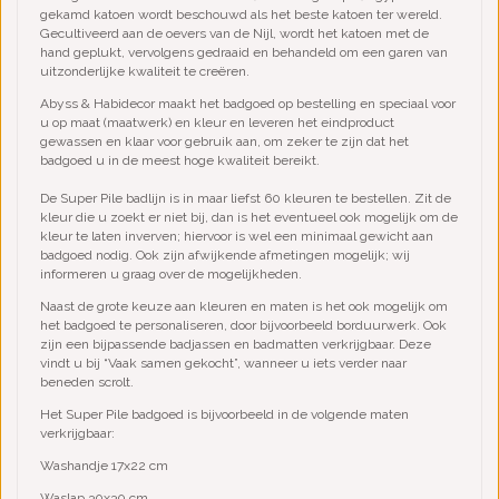
gekamd katoen wordt beschouwd als het beste katoen ter wereld.
Gecultiveerd aan de oevers van de Nijl, wordt het katoen met de
hand geplukt, vervolgens gedraaid en behandeld om een garen van
uitzonderlijke kwaliteit te creëren.
Abyss & Habidecor maakt het badgoed op bestelling en speciaal voor
u op maat (maatwerk) en kleur en leveren het eindproduct
gewassen en klaar voor gebruik aan, om zeker te zijn dat het
badgoed u in de meest hoge kwaliteit bereikt.
De Super Pile badlijn is in maar liefst 60 kleuren te bestellen. Zit de
kleur die u zoekt er niet bij, dan is het eventueel ook mogelijk om de
kleur te laten inverven; hiervoor is wel een minimaal gewicht aan
badgoed nodig. Ook zijn afwijkende afmetingen mogelijk; wij
informeren u graag over de mogelijkheden.
Naast de grote keuze aan kleuren en maten is het ook mogelijk om
het badgoed te personaliseren, door bijvoorbeeld borduurwerk. Ook
zijn een bijpassende badjassen en badmatten verkrijgbaar. Deze
vindt u bij “Vaak samen gekocht”, wanneer u iets verder naar
beneden scrolt.
Het Super Pile badgoed is bijvoorbeeld in de volgende maten
verkrijgbaar:
Washandje 17x22 cm
Waslap 30x30 cm