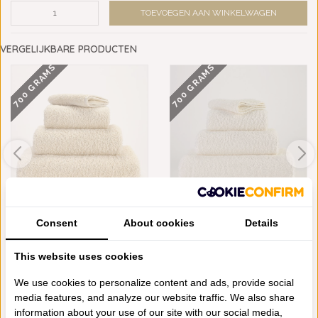
TOEVOEGEN AAN WINKELWAGEN
VERGELIJKBARE PRODUCTEN
700 GRAMS
700 GRAMS
ABYSS HABIDECOR SUPER
ABYSS HABIDECOR SUPER
Consent
About cookies
Details
PILE ECRU (101)...
PILE IVORY (103...
€16,50
€16,50
This website uses cookies
We use cookies to personalize content and ads, provide social
media features, and analyze our website traffic. We also share
Schrijf je eigen review
information about your use of our site with our social media,
Neem contact op over dit product