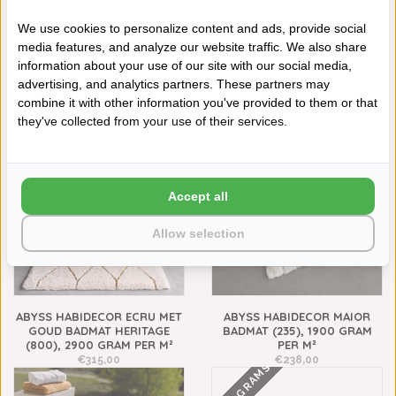
We use cookies to personalize content and ads, provide social
media features, and analyze our website traffic. We also share
information about your use of our site with our social media,
ABYSS HABIDECOR SHAG
ABYSS HABIDECOR
advertising, and analytics partners. These partners may
BADMAT LINEN (770), 2500
REVERSIBLE BADMATTEN
combine it with other information you've provided to them or that
GRAM PER M²
CROISSANT (716), 2200 GRAM
PER M², VANAF
€213,00
they've collected from your use of their services.
€148,00
NIEUW
Accept all
Allow selection
ABYSS HABIDECOR ECRU MET
ABYSS HABIDECOR MAIOR
GOUD BADMAT HERITAGE
BADMAT (235), 1900 GRAM
(800), 2900 GRAM PER M²
PER M²
€315,00
€238,00
2000 GRAMS