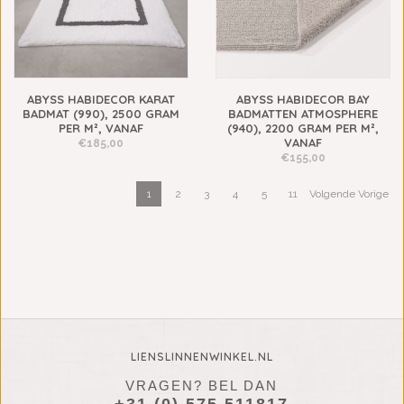
ABYSS HABIDECOR KARAT
ABYSS HABIDECOR BAY
BADMAT (990), 2500 GRAM
BADMATTEN ATMOSPHERE
PER M², VANAF
(940), 2200 GRAM PER M²,
VANAF
€185,00
€155,00
1
2
3
4
5
11
Volgende Vorige
LIENSLINNENWINKEL.NL
VRAGEN? BEL DAN