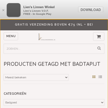
LiensLinnenwinkel.nl
Lien's Linnen Winkel
DOWNLOAD
DOWNLOAD
×
×
Lien's Linnen V.O.F.
Lien's Linnen V.O.F.
FREE - In Google Play
FREE - In Google Play
GRATIS VERZENDING BOVEN €75 (NL + BE)
MENU
PRODUCTEN GETAGD MET BADTAPIJT
CATEGORIEËN