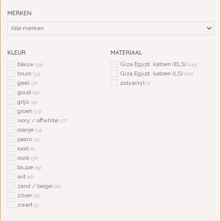
MERKEN
KLEUR
MATERIAAL
blauw
Giza Egypt. katoen (ELS)
(59)
(149)
bruin
Giza Egypt. katoen (LS)
(33)
(102)
geel
polyacryl
(37)
(1)
goud
(25)
grijs
(39)
groen
(53)
ivory / offwhite
(27)
oranje
(14)
paars
(15)
rood
(6)
roze
(37)
taupe
(19)
wit
(16)
zand / beige
(20)
zilver
(15)
zwart
(9)