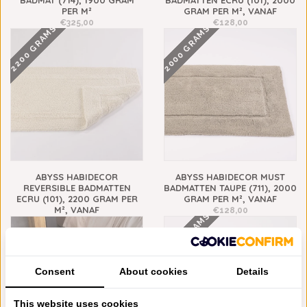
BADMAT (714), 1900 GRAM
BADMATTEN ECRU (101), 2000
PER M²
GRAM PER M², VANAF
€325,00
€128,00
2200 GRAMS
2000 GRAMS
ABYSS HABIDECOR
ABYSS HABIDECOR MUST
REVERSIBLE BADMATTEN
BADMATTEN TAUPE (711), 2000
ECRU (101), 2200 GRAM PER
GRAM PER M², VANAF
M², VANAF
€128,00
2200 GRAMS
€148,00
Consent
About cookies
Details
This website uses cookies