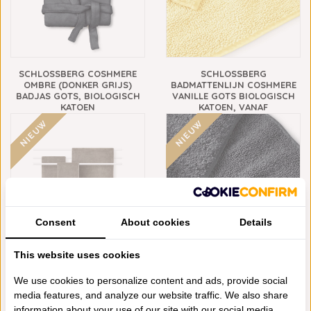
SCHLOSSBERG COSHMERE
SCHLOSSBERG
OMBRE (DONKER GRIJS)
BADMATTENLIJN COSHMERE
BADJAS GOTS, BIOLOGISCH
VANILLE GOTS BIOLOGISCH
KATOEN
KATOEN, VANAF
€239,90
€69,90
NIEUW
NIEUW
Consent
About cookies
Details
This website uses cookies
SCHLOSSBERG
SCHLOSSBERG
HANDDOEKENLIJN COSHMERE
BADMATTENLIJN COSHMERE
We use cookies to personalize content and ads, provide social
SOURIS GOTS, BIOLOGISCH
OMBRE GOTS BIOLOGISCH
media features, and analyze our website traffic. We also share
KATOEN, VANAF
KATOEN, VANAF
information about your use of our site with our social media,
€13,90
€69,90