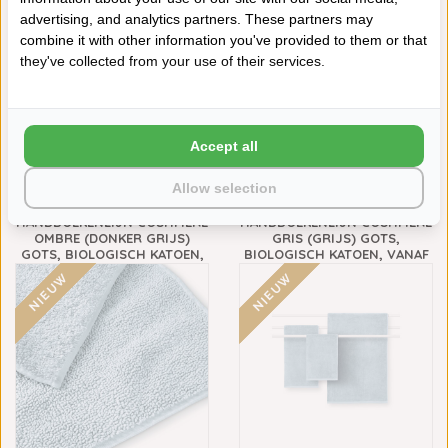
NIEUW
NIEUW
advertising, and analytics partners. These partners may
combine it with other information you've provided to them or that
they've collected from your use of their services.
Accept all
Allow selection
SCHLOSSBERG
SCHLOSSBERG
HANDDOEKENLIJN COSHMERE
HANDDOEKENLIJN COSHMERE
OMBRE (DONKER GRIJS)
GRIS (GRIJS) GOTS,
GOTS, BIOLOGISCH KATOEN,
BIOLOGISCH KATOEN, VANAF
VANAF
€13,90
NIEUW
NIEUW
€13,90