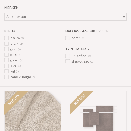
MERKEN
KLEUR
BADJAS GESCHIKT VOOR
blauw
heren
(7)
(2)
bruin
(4)
TYPE BADJAS
geel
(2)
grijs
(7)
uni (effen)
(2)
groen
(4)
shawlkraag
(2)
roze
(2)
wit
(3)
zand / beige
(2)
NIEUW
NIEUW