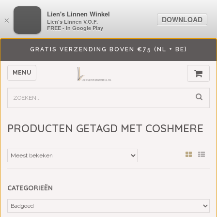
LiensLinnenwinkel.nl
Lien's Linnen Winkel
DOWNLOAD
DOWNLOAD
×
×
Lien's Linnen V.O.F.
Lien's Linnen V.O.F.
FREE - In Google Play
FREE - In Google Play
GRATIS VERZENDING BOVEN €75 (NL + BE)
MENU
PRODUCTEN GETAGD MET COSHMERE
CATEGORIEËN