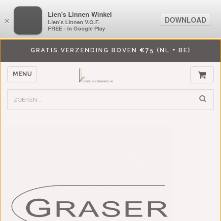
LiensLinnenwinkel.nl
Lien's Linnen Winkel
DOWNLOAD
DOWNLOAD
×
×
Lien's Linnen V.O.F.
Lien's Linnen V.O.F.
FREE - In Google Play
FREE - In Google Play
GRATIS VERZENDING BOVEN €75 (NL + BE)
MENU