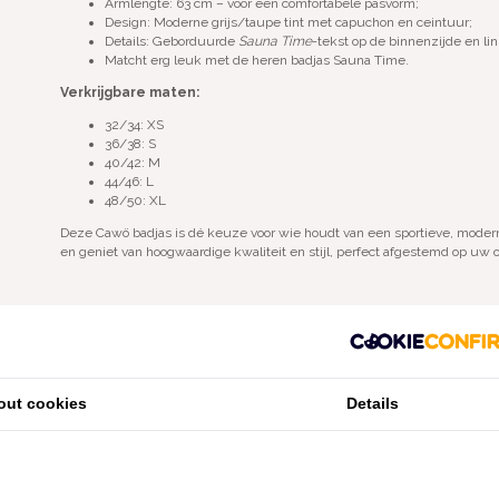
Armlengte: 63 cm – voor een comfortabele pasvorm;
Design: Moderne grijs/taupe tint met capuchon en ceintuur;
Details: Geborduurde
Sauna Time
-tekst op de binnenzijde en lin
Matcht erg leuk met de heren badjas Sauna Time.
Verkrijgbare maten:
32/34: XS
36/38: S
40/42: M
44/46: L
48/50: XL
Deze Cawö badjas is dé keuze voor wie houdt van een sportieve, modern
en geniet van hoogwaardige kwaliteit en stijl, perfect afgestemd op u
maak een keuze:
*
out cookies
Details