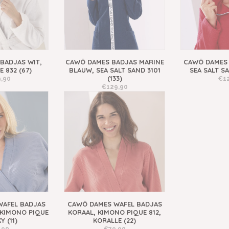
BADJAS WIT,
CAWÖ DAMES BADJAS MARINE
CAWÖ DAMES 
 832 (67)
BLAUW, SEA SALT SAND 3101
SEA SALT SA
(133)
,90
€1
€129,90
WAFEL BADJAS
CAWÖ DAMES WAFEL BADJAS
KIMONO PIQUE
KORAAL, KIMONO PIQUE 812,
Y (11)
KORALLE (22)