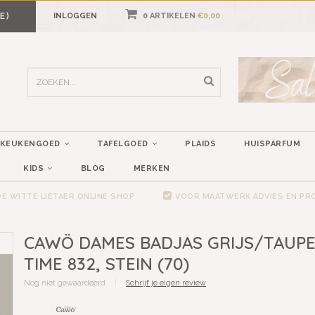
E)
INLOGGEN
0 ARTIKELEN
€0,00
KEUKENGOED
TAFELGOED
PLAIDS
HUISPARFUM
KIDS
BLOG
MERKEN
E WITTE LIETAER ONLINE SHOP
VOOR MAATWERK ADVIES EN P
CAWÖ DAMES BADJAS GRIJS/TAUPE
TIME 832, STEIN (70)
Nog niet gewaardeerd
|
Schrijf je eigen review