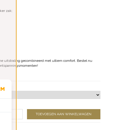
ker zak;
e uitstraling gecombineerd met ultiem comfort. Bestel nu
w ontspanningsmomenten!
TOEVOEGEN AAN WINKELWAGEN