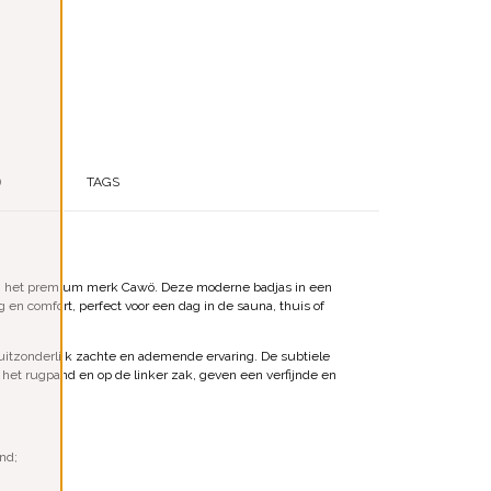
)
TAGS
 het premium merk Cawö. Deze moderne badjas in een
ng en comfort, perfect voor een dag in de sauna, thuis of
tzonderlijk zachte en ademende ervaring. De subtiele
 het rugpand en op de linker zak, geven een verfijnde en
nd;