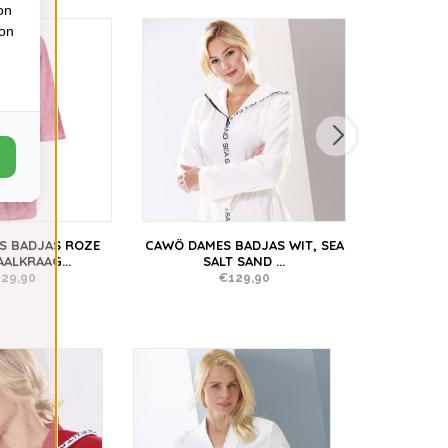
on
ion
S BADJAS ROZE
CAWÖ DAMES BADJAS WIT, SEA
CAWÖ
ALKRAAG...
SALT SAND ...
BURGUN
29,90
€129,90