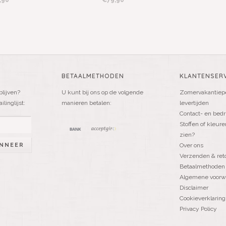
,90
€79,90
BETAALMETHODEN
KLANTENSERV
blijven?
U kunt bij ons op de volgende
Zomervakantiepe
linglijst:
manieren betalen:
levertijden
Contact- en bedr
Stoffen of kleure
zien?
NNEER
Over ons
Verzenden & ret
Betaalmethoden
Algemene voorw
Disclaimer
Cookieverklaring
Privacy Policy