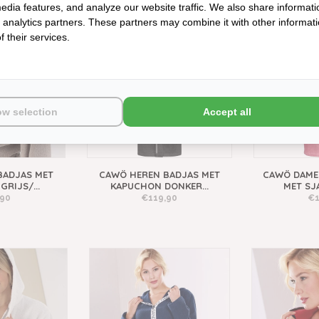
edia features, and analyze our website traffic. We also share informati
d analytics partners. These partners may combine it with other informat
 their services.
ow selection
Accept all
BADJAS MET
CAWÖ HEREN BADJAS MET
CAWÖ DAME
RIJS/...
KAPUCHON DONKER...
MET SJA
,90
€119,90
€1