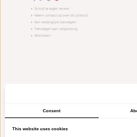
Schrijf je eigen review
Neem contact op over dit product
Aan verlanglijst toevoegen
Toevoegen aan vergelijking
Afdrukken
Consent
Ab
This website uses cookies
VERGELIJKBARE PRODUCTEN