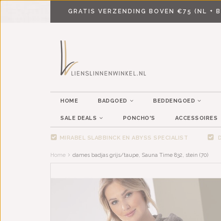
GRATIS VERZENDING BOVEN €75 (NL + B
HOME
BADGOED
BEDDENGOED
SALE DEALS
PONCHO'S
ACCESSOIRES
MIRABEL SLABBINCK EN ABYSS SPECIALIST
D
Home
dames badjas grijs/taupe, Sauna Time 832, stein (70)