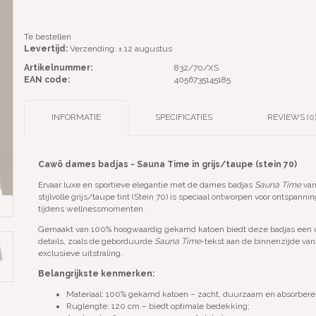
Te bestellen
Levertijd:
Verzending: ± 12 augustus
Artikelnummer:
832/70/XS
EAN code:
4056735145185
INFORMATIE
SPECIFICATIES
REVIEWS (0
Cawö dames badjas - Sauna Time in grijs/taupe (stein 70)
Ervaar luxe en sportieve elegantie met de dames badjas
Sauna Time
van
stijlvolle grijs/taupe tint (Stein 70) is speciaal ontworpen voor ontspanni
tijdens wellnessmomenten.
Gemaakt van 100% hoogwaardig gekamd katoen biedt deze badjas een ui
details, zoals de geborduurde
Sauna Time
-tekst aan de binnenzijde van
exclusieve uitstraling.
Belangrijkste kenmerken:
Materiaal: 100% gekamd katoen – zacht, duurzaam en absorbere
Ruglengte: 120 cm – biedt optimale bedekking;