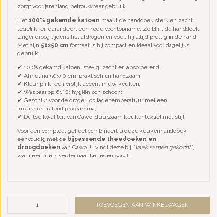
zorgt voor jarenlang betrouwbaar gebruik.
Het
100% gekamde katoen
maakt de handdoek sterk en zacht
tegelijk, en garandeert een hoge vochtopname. Zo blijft de handdoek
langer droog tijdens het afdrogen en voelt hij altijd prettig in de hand.
Met zijn
50x50 cm
formaat is hij compact en ideaal voor dagelijks
gebruik.
✔ 100% gekamd katoen; stevig, zacht en absorberend;
✔ Afmeting 50x50 cm; praktisch en handzaam;
✔ Kleur pink; een vrolijk accent in uw keuken;
✔ Wasbaar op 60°C; hygiënisch schoon;
✔ Geschikt voor de droger; op lage temperatuur met een
kreukherstellend programma;
✔ Duitse kwaliteit van Cawö; duurzaam keukentextiel met stijl.
Voor een compleet geheel combineert u deze keukenhanddoek
eenvoudig met de
bijpassende theedoeken en
droogdoeken
van Cawö. U vindt deze bij
"Vaak samen gekocht"
,
wanneer u iets verder naar beneden scrolt.
TOEVOEGEN AAN WINKELWAGEN