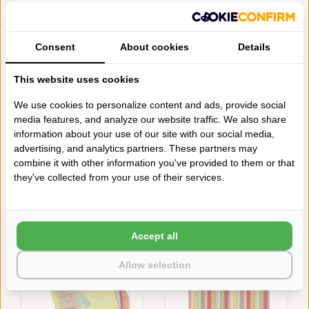
Toevoegen aan vergelijking
Afdrukken
Consent
About cookies
Details
VAAK SAMEN GEKOCHT
This website uses cookies
We use cookies to personalize content and ads, provide social
media features, and analyze our website traffic. We also share
information about your use of our site with our social media,
advertising, and analytics partners. These partners may
combine it with other information you've provided to them or that
they've collected from your use of their services.
CAWÖ THEEDOEK KATOEN
CAWÖ VAATDOEKENSET
CUISINE LIFESTYLE
TRIO (550),
BLOCKSTREIFEN 7058
TÜRKIS/PISTAZIE (14)
Accept all
MULTICOLOR DONKER (84),
€9,95
50X70 CM
€9,95
Allow selection