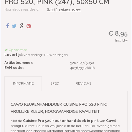
PRO 520, PINK (247), 50X50 CM
Nog niet gewaardeerd
|
Schrijf je eigen review
€ 8,95
Incl. btw
Op voorraad
Levertijd:
verzending: 1-2 werkdagen
Artikelnummer:
520/247/5050
EAN code:
4056735176646
INFORMATIE
SPEC
REVIEWS
CAWÖ KEUKENHANDDOEK CUISINE PRO 520 PINK;
VROLIJKE KLEUR, HOOGWAARDIGE KWALITEIT
Met de
Cuisine Pro 520 keukenhanddoek in pink
van
Cawö
brengt u direct kleur en vrolijkheid in de keuken. De levendige roze
tint geeft een speelse uitstraling, terwijl de hoogwaardige afwerking