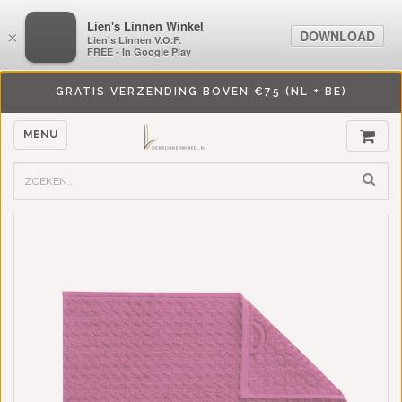
LiensLinnenwinkel.nl
Lien's Linnen Winkel
DOWNLOAD
DOWNLOAD
×
×
Lien's Linnen V.O.F.
Lien's Linnen V.O.F.
FREE - In Google Play
FREE - In Google Play
GRATIS VERZENDING BOVEN €75 (NL + BE)
MENU