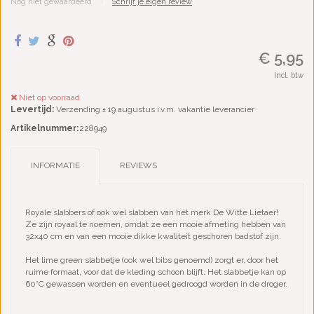
Nog niet gewaardeerd
|
Schrijf je eigen review
€ 5,95
Incl. btw
Niet op voorraad
Levertijd:
Verzending ± 19 augustus i.v.m. vakantie leverancier
Artikelnummer:
228949
INFORMATIE
REVIEWS
Royale slabbers of ook wel slabben van hét merk De Witte Lietaer!
Ze zijn royaal te noemen, omdat ze een mooie afmeting hebben van
32x40 cm en van een mooie dikke kwaliteit geschoren badstof zijn.
Het lime green slabbetje (ook wel bibs genoemd) zorgt er, door het
ruime formaat, voor dat de kleding schoon blijft. Het slabbetje kan op
60°C gewassen worden en eventueel gedroogd worden in de droger.