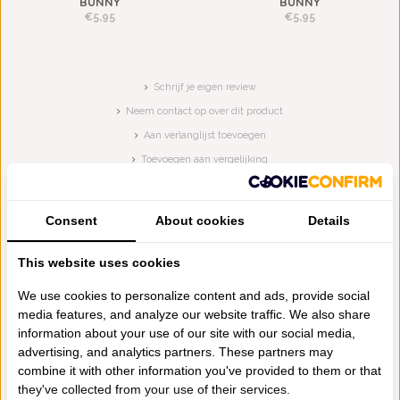
BUNNY
BUNNY
€5,95
€5,95
Schrijf je eigen review
Neem contact op over dit product
Aan verlanglijst toevoegen
Toevoegen aan vergelijking
Afdrukken
VAAK SAMEN GEKOCHT
Consent
About cookies
Details
This website uses cookies
We use cookies to personalize content and ads, provide social
media features, and analyze our website traffic. We also share
information about your use of our site with our social media,
advertising, and analytics partners. These partners may
combine it with other information you've provided to them or that
they've collected from your use of their services.