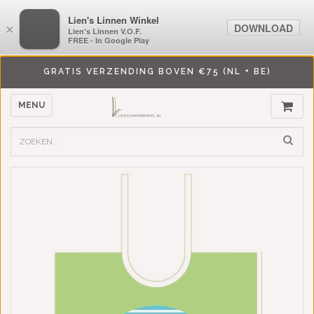
LiensLinnenwinkel.nl
Lien's Linnen Winkel
DOWNLOAD
DOWNLOAD
×
×
Lien's Linnen V.O.F.
Lien's Linnen V.O.F.
FREE - In Google Play
FREE - In Google Play
GRATIS VERZENDING BOVEN €75 (NL + BE)
MENU