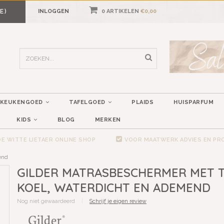
E)
INLOGGEN
0 ARTIKELEN
€0,00
KEUKENGOED
TAFELGOED
PLAIDS
HUISPARFUM
KIDS
BLOG
MERKEN
E WITTE LIETAER ONLINE SHOP
VOOR MAATWERK ADVIES EN P
end
GILDER MATRASBESCHERMER MET T
KOEL, WATERDICHT EN ADEMEND
Nog niet gewaardeerd
|
Schrijf je eigen review