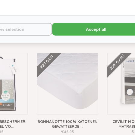
maak een keuze:
*
ow selection
Accept all
330 G/M²
KATOEN
SBESCHERMER
BONNANOTTE 100% KATOENEN
CEVILIT M
L VO...
GEWATTEERDE ...
MATRASB
95
€45,95
€