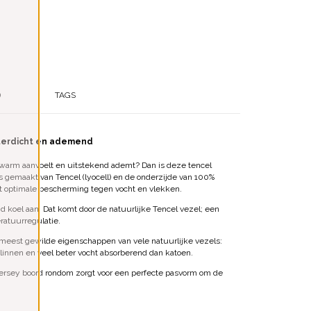
)
TAGS
terdicht en ademend
warm aanvoelt en uitstekend ademt? Dan is deze tencel
 gemaakt van Tencel (lyocell) en de onderzijde van 100%
et optimale bescherming tegen vocht en vlekken.
koel aan. Dat komt door de natuurlijke Tencel vezel; een
ratuurregulatie.
 meest gewilde eigenschappen van vele natuurlijke vezels:
ls linnen en veel beter vocht absorberend dan katoen.
jersey boord rondom zorgt voor een perfecte pasvorm om de