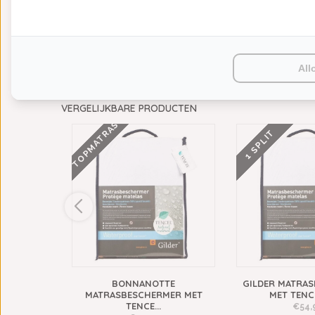
All
VERGELIJKBARE PRODUCTEN
TOPMATRAS
1 SPLIT
LTON
BONNANOTTE
GILDER MATRA
ATRASB...
MATRASBESCHERMER MET
MET TENCE
TENCE...
€54,