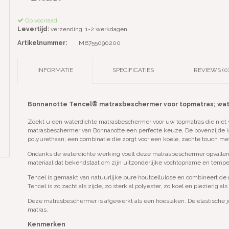
Op voorraad
Levertijd:
verzending: 1-2 werkdagen
Artikelnummer:
MB755090200
INFORMATIE
SPECIFICATIES
REVIEWS (0
Bonnanotte Tencel® matrasbeschermer voor topmatras; wa
Zoekt u een waterdichte matrasbeschermer voor uw topmatras die niet 
matrasbeschermer van Bonnanotte een perfecte keuze. De bovenzijde is
polyurethaan; een combinatie die zorgt voor een koele, zachte touch m
Ondanks de waterdichte werking voelt deze matrasbeschermer opvallend 
materiaal dat bekendstaat om zijn uitzonderlijke vochtopname en tempe
Tencel is gemaakt van natuurlijke pure houtcellulose en combineert de
Tencel is zo zacht als zijde, zo sterk al polyester, zo koel en plezierig a
Deze matrasbeschermer is afgewerkt als een hoeslaken. De elastische 
matras.
Kenmerken