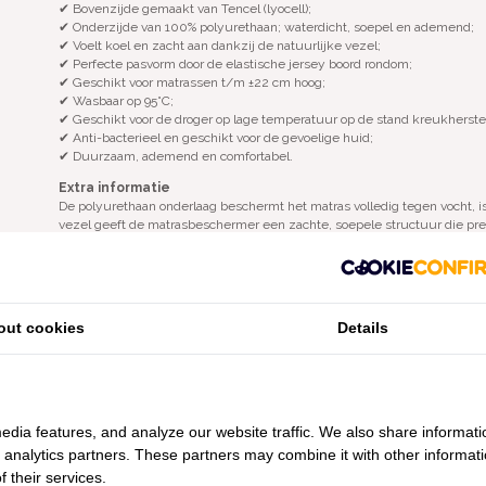
✔ Bovenzijde gemaakt van Tencel (lyocell);
✔ Onderzijde van 100% polyurethaan; waterdicht, soepel en ademend;
✔ Voelt koel en zacht aan dankzij de natuurlijke vezel;
✔ Perfecte pasvorm door de elastische jersey boord rondom;
✔ Geschikt voor matrassen t/m ±22 cm hoog;
✔ Wasbaar op 95°C;
✔ Geschikt voor de droger op lage temperatuur op de stand kreukherste
✔ Anti-bacterieel en geschikt voor de gevoelige huid;
✔ Duurzaam, ademend en comfortabel.
Extra informatie
De polyurethaan onderlaag beschermt het matras volledig tegen vocht, is
vezel geeft de matrasbeschermer een zachte, soepele structuur die prett
Afwijkende maten zijn op aanvraag mogelijk.
Wasadvies
Wassen op 95°C; geschikt voor de droger op lage temperatuur op de stan
out cookies
Details
Let op
Er is momenteel sprake van een overgangsfase in de verpakking van de
naam Gilder als de nieuwe verpakking met de naam Bonnanotte erop ontvan
onverminderd hoogstaand en identiek aan wat u gewend bent van Gilder 
nog de verpakking van Gilder ontvangt.
edia features, and analyze our website traffic. We also share informati
d analytics partners. These partners may combine it with other informat
 their services.