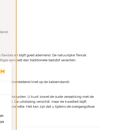
llend;
 flexibel en blijft goed ademend. De natuurlijke Tencel
iger aanvoelt dan traditionele badstof varianten.
d kreukherstellend (niet op de katoenstand).
 tencelproducten. U kunt zowel de oude verpakking met de
gen. De uitstraling verschilt, maar de kwaliteit blijft
en Bonnanotte. Het kan zijn dat u tijdens de overgangsfase
on
ion