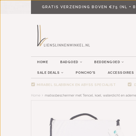
GRATIS VERZENDING BOVEN €75 (NL + B
HOME
BADGOED
BEDDENGOED
SALE DEALS
PONCHO'S
ACCESSOIRES
MIRABEL SLABBINCK EN ABYSS SPECIALIST
D
Home
matrasbeschermer met Tencel, koel, waterdicht en adem