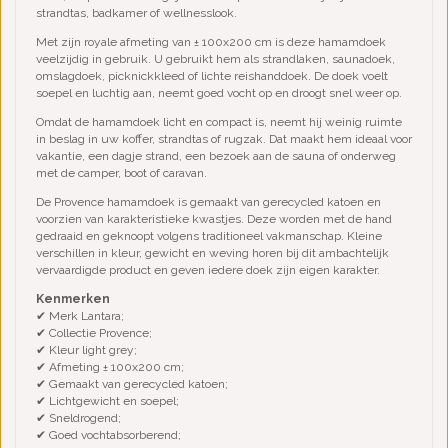
strandtas, badkamer of wellnesslook.
Met zijn royale afmeting van ± 100x200 cm is deze hamamdoek
veelzijdig in gebruik. U gebruikt hem als strandlaken, saunadoek,
omslagdoek, picknickkleed of lichte reishanddoek. De doek voelt
soepel en luchtig aan, neemt goed vocht op en droogt snel weer op.
Omdat de hamamdoek licht en compact is, neemt hij weinig ruimte
in beslag in uw koffer, strandtas of rugzak. Dat maakt hem ideaal voor
vakantie, een dagje strand, een bezoek aan de sauna of onderweg
met de camper, boot of caravan.
De Provence hamamdoek is gemaakt van gerecycled katoen en
voorzien van karakteristieke kwastjes. Deze worden met de hand
gedraaid en geknoopt volgens traditioneel vakmanschap. Kleine
verschillen in kleur, gewicht en weving horen bij dit ambachtelijk
vervaardigde product en geven iedere doek zijn eigen karakter.
Kenmerken
✔ Merk Lantara;
✔ Collectie Provence;
✔ Kleur light grey;
✔ Afmeting ± 100x200 cm;
✔ Gemaakt van gerecycled katoen;
✔ Lichtgewicht en soepel;
✔ Sneldrogend;
✔ Goed vochtabsorberend;