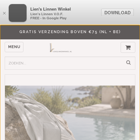
LiensLinnenwinkel.nl
Lien's Linnen Winkel
DOWNLOAD
DOWNLOAD
×
×
Lien's Linnen V.O.F.
Lien's Linnen V.O.F.
FREE - In Google Play
FREE - In Google Play
GRATIS VERZENDING BOVEN €75 (NL + BE)
MENU