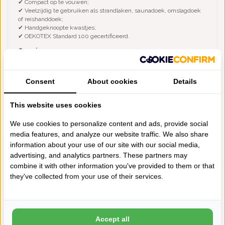
✔ Compact op te vouwen;
✔ Veelzijdig te gebruiken als strandlaken, saunadoek, omslagdoek
of reishanddoek;
✔ Handgeknoopte kwastjes;
✔ OEKOTEX Standard 100 gecertificeerd.
Op reis
Neem deze hamamdoek mee naar het strand, de sauna, het
zwembad of op vakantie. Door het lichte gewicht en compacte
formaat past hij gemakkelijk in uw strandtas, weekendtas of koffer.
Consent
About cookies
Details
Ook thuis is deze hamamdoek fijn in gebruik, bijvoorbeeld in de
badkamer, tuin of wellnessruimte.
This website uses cookies
Cadeautip
De Lantara hamamdoek Provence light grey is ook een origineel en
We use cookies to personalize content and ads, provide social
praktisch cadeau voor iemand die houdt van strand, sauna, wellness
media features, and analyze our website traffic. We also share
of reizen. Door de neutrale kleur en het lichte materiaal is deze
hamamdoek stijlvol, handig en bijzonder om te geven.
information about your use of our site with our social media,
advertising, and analytics partners. These partners may
Wasadvies
combine it with other information you've provided to them or that
Wassen op 30°C. Om krimp te beperken adviseren wij de doek niet
in de droger te drogen. Wassen op 60°C en drogen in de droger op
they've collected from your use of their services.
lage temperatuur op de stand kreukherstellend is mogelijk, maar de
doek zal dan iets meer krimpen.
Opmerking
Kleine verschillen in kleur, gewicht en weving zijn kenmerkend voor
Accept all
dit ambachtelijk vervaardigde product en dragen bij aan het