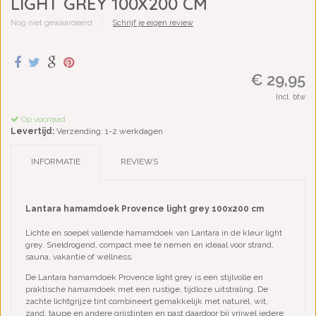
LIGHT GREY 100X200 CM
Nog niet gewaardeerd
|
Schrijf je eigen review
€ 29,95
Incl. btw
Op voorraad
Levertijd:
Verzending: 1-2 werkdagen
INFORMATIE
REVIEWS
Lantara hamamdoek Provence light grey 100x200 cm
Lichte en soepel vallende hamamdoek van Lantara in de kleur light
grey. Sneldrogend, compact mee te nemen en ideaal voor strand,
sauna, vakantie of wellness.
De Lantara hamamdoek Provence light grey is een stijlvolle en
praktische hamamdoek met een rustige, tijdloze uitstraling. De
zachte lichtgrijze tint combineert gemakkelijk met naturel, wit,
zand, taupe en andere grijstinten en past daardoor bij vrijwel iedere