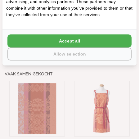
PANNENLAP MUMBAI...
PANNENLAP CERISE...
advertising, and analytics partners. These partners may
€22,00
€22,00
combine it with other information you've provided to them or that
they've collected from your use of their services.
Schrijf je eigen review
Neem contact op over dit product
Accept all
Aan verlanglijst toevoegen
Allow selection
Toevoegen aan vergelijking
Afdrukken
VAAK SAMEN GEKOCHT