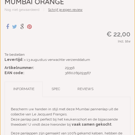
MUMBAI ORANGE
Nog niet gewaardeerd
|
Schrijf je eigen review
€ 22,00
Incl. btw
Te bestellen
Levertijd:
± 13 augustus verwachte verzenddatum
Artikelnummer:
29356
EAN code:
3660269293567
INFORMATIE
SPEC
REVIEWS
Bescherm uw handen in stijl met deze Mumbai pannenlap uit de
collectie van Le Jacquard Français.
Deze panlap past perfect bij het keukenschort en de bijpassende
theedoek! U vindt deze hieronder bij
vaak samen gekocht
.
Deze panlappen zijn gemaakt van 100% gekamd katoen, hebben de