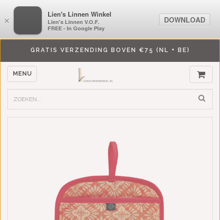
LiensLinnenwinkel.nl
Lien's Linnen Winkel
DOWNLOAD
DOWNLOAD
×
×
Lien's Linnen V.O.F.
Lien's Linnen V.O.F.
FREE - In Google Play
FREE - In Google Play
GRATIS VERZENDING BOVEN €75 (NL + BE)
MENU