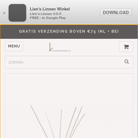
LiensLinnenwinkel.nl
Lien's Linnen Winkel
DOWNLOAD
DOWNLOAD
×
×
Lien's Linnen V.O.F.
Lien's Linnen V.O.F.
FREE - In Google Play
FREE - In Google Play
GRATIS VERZENDING BOVEN €75 (NL + BE)
MENU