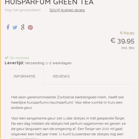
HUISPARFUM GREEN TEA
Nog niet gewaardeerd
|
Schrijf je eigen review
€ 69,95
€ 39,95
Incl. btw
Op voorraad
Levertijd:
Verzending: 1-2 werkdagen
INFORMATIE
REVIEWS
Het alom gerenommeerde Zwitserse beddengoed merk, heeft ook
heerlijke huisparfums (raumparfum). Voor elke ruimte in huis een
andere geur.
Voor een aangename geur zet u alle stokjes in het geopende flesje.
Na een dag hebben de stokjes het parfum opgenomen en geven ze
de geur langzaam aan de omgeving af. Een flesje van 200 ml gaat
ongeveer een half jaar mee. U kunt tussendoor de stokjes nog een