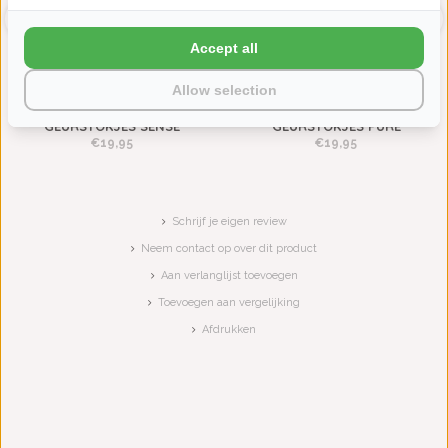
Accept all
Allow selection
CAWÖ HUISPARFUM -
CAWÖ HUISPARFUM -
GEURSTOKJES SENSE
GEURSTOKJES PURE
€19,95
€19,95
Schrijf je eigen review
Neem contact op over dit product
Aan verlanglijst toevoegen
Toevoegen aan vergelijking
Afdrukken