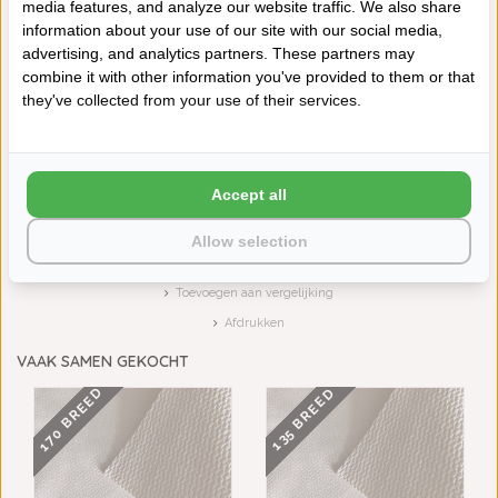
media features, and analyze our website traffic. We also share
information about your use of our site with our social media,
advertising, and analytics partners. These partners may
combine it with other information you've provided to them or that
LE JACQUARD FRANÇAIS
LE JACQUARD FRANÇAIS
ANNEAUX BLANC / ...
TAFELLINNEN GIPS...
they've collected from your use of their services.
€149,00
€79,00
Accept all
Schrijf je eigen review
Neem contact op over dit product
Allow selection
Aan verlanglijst toevoegen
Toevoegen aan vergelijking
Afdrukken
VAAK SAMEN GEKOCHT
170 BREED
135 BREED