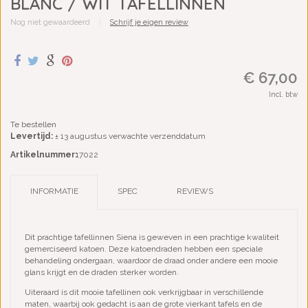
BLANC / WIT TAFELLINNEN
Nog niet gewaardeerd
|
Schrijf je eigen review
€ 67,00
Incl. btw
Te bestellen
Levertijd:
± 13 augustus verwachte verzenddatum
Artikelnummer:
17022
INFORMATIE
SPEC
REVIEWS
Dit prachtige tafellinnen Siena is geweven in een prachtige kwaliteit
gemerciseerd katoen. Deze katoendraden hebben een speciale
behandeling ondergaan, waardoor de draad onder andere een mooie
glans krijgt en de draden sterker worden.
Uiteraard is dit mooie tafellinen ook verkrijgbaar in verschillende
maten, waarbij ook gedacht is aan de grote vierkant tafels en de