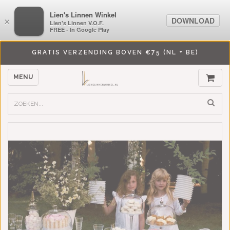
LiensLinnenwinkel.nl
Lien's Linnen Winkel
DOWNLOAD
DOWNLOAD
×
×
Lien's Linnen V.O.F.
Lien's Linnen V.O.F.
FREE - In Google Play
FREE - In Google Play
GRATIS VERZENDING BOVEN €75 (NL + BE)
MENU