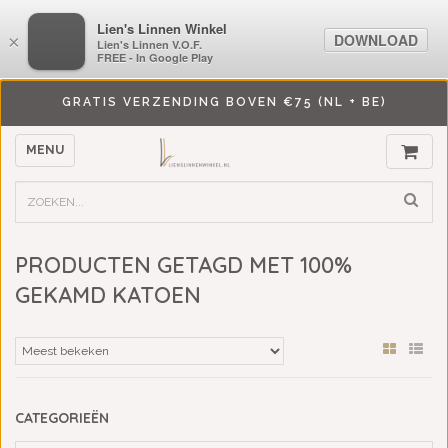
LiensLinnenwinkel.nl
Lien's Linnen Winkel
DOWNLOAD
DOWNLOAD
×
×
Lien's Linnen V.O.F.
Lien's Linnen V.O.F.
FREE - In Google Play
FREE - In Google Play
GRATIS VERZENDING BOVEN €75 (NL + BE)
MENU
PRODUCTEN GETAGD MET 100%
GEKAMD KATOEN
CATEGORIEËN