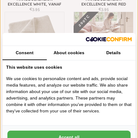
EXCELLENCE WHITE, VANAF
EXCELLENCE WINE RED
€3,95
€3,95
200TC
Consent
About cookies
Details
This website uses cookies
We use cookies to personalize content and ads, provide social
DE WITTE LIETAER
ESSIX - VICHY BEIGE 200TC
KEUKENHANDDOEK
€91,10
media features, and analyze our website traffic. We also share
EXCELLENCE 60X40 CM SAND
information about your use of our site with our social media,
€8,95
600 GRAMS
600 GRAMS
advertising, and analytics partners. These partners may
combine it with other information you've provided to them or that
they've collected from your use of their services.
Accept all