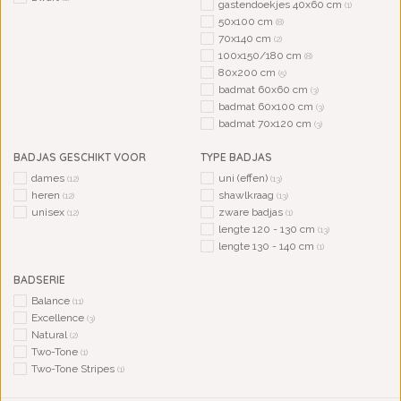
gastendoekjes 40x60 cm
(1)
50x100 cm
(8)
70x140 cm
(2)
100x150/180 cm
(8)
80x200 cm
(5)
badmat 60x60 cm
(3)
badmat 60x100 cm
(3)
badmat 70x120 cm
(3)
BADJAS GESCHIKT VOOR
TYPE BADJAS
dames
uni (effen)
(12)
(13)
heren
shawlkraag
(12)
(13)
unisex
zware badjas
(12)
(1)
lengte 120 - 130 cm
(13)
lengte 130 - 140 cm
(1)
BADSERIE
Balance
(11)
Excellence
(3)
Natural
(2)
Two-Tone
(1)
Two-Tone Stripes
(1)