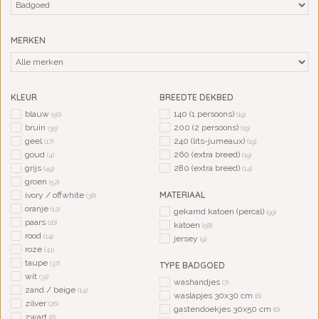
MERKEN
KLEUR
BREEDTE DEKBED
blauw
140 (1 persoons)
(56)
(19)
bruin
200 (2 persoons)
(35)
(19)
geel
240 (lits-jumeaux)
(17)
(19)
goud
260 (extra breed)
(4)
(19)
grijs
280 (extra breed)
(49)
(14)
groen
(52)
MATERIAAL
ivory / offwhite
(38)
oranje
(12)
gekamd katoen (percal)
(99)
paars
(16)
katoen
(58)
rood
(14)
jersey
(9)
roze
(41)
taupe
(37)
TYPE BADGOED
wit
(31)
washandjes
(7)
zand / beige
(14)
waslapjes 30x30 cm
(6)
zilver
(26)
gastendoekjes 30x50 cm
(6)
zwart
(8)