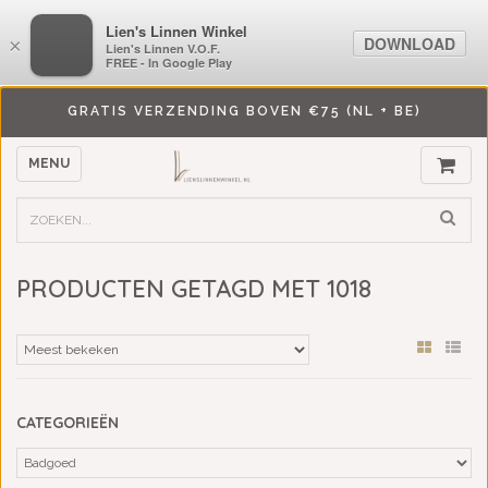
LiensLinnenwinkel.nl
Lien's Linnen Winkel
DOWNLOAD
DOWNLOAD
×
×
Lien's Linnen V.O.F.
Lien's Linnen V.O.F.
FREE - In Google Play
FREE - In Google Play
GRATIS VERZENDING BOVEN €75 (NL + BE)
MENU
PRODUCTEN GETAGD MET 1018
CATEGORIEËN