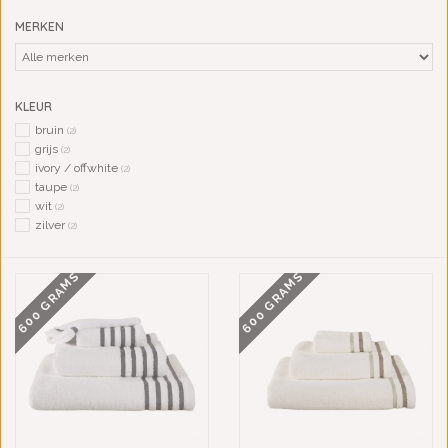
MERKEN
KLEUR
bruin
(2)
grijs
(2)
ivory / offwhite
(2)
taupe
(2)
wit
(2)
zilver
(2)
600 GRAMS
600 GRAMS