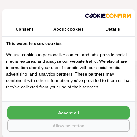
MIRABEL SLABBINCK BADLIJN
MIRABEL SLABBINCK BADLIJN
CORVUS 1016, VANAF
CORVUS 1018, VANAF
€20,00
€19,00
Consent
About cookies
Details
This website uses cookies
We use cookies to personalize content and ads, provide social
media features, and analyze our website traffic. We also share
information about your use of our site with our social media,
advertising, and analytics partners. These partners may
LIENSLINNENWINKEL.NL
combine it with other information you've provided to them or that
VRAGEN? BEL DAN
they've collected from your use of their services.
+31 (0) 575 511817
NIEUWSBRIEF
Accept all
Wilt u op de hoogte blijven?
Allow selection
Word lid van onze mailinglijst: