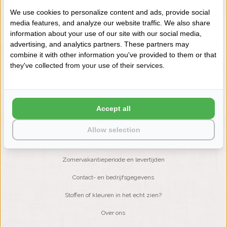
We use cookies to personalize content and ads, provide social
media features, and analyze our website traffic. We also share
NIEUWSBRIEF
information about your use of our site with our social media,
Wilt u op de hoogte blijven?
advertising, and analytics partners. These partners may
Word lid van onze mailinglijst:
combine it with other information you've provided to them or that
they've collected from your use of their services.
ABONNEER
Accept all
Allow selection
KLANTENSERVICE
Zomervakantieperiode en levertijden
Contact- en bedrijfsgegevens
Stoffen of kleuren in het echt zien?
Over ons