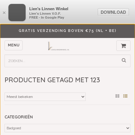
LiensLinnenwinkel.nl
Lien's Linnen Winkel
DOWNLOAD
DOWNLOAD
×
×
Lien's Linnen V.O.F.
Lien's Linnen V.O.F.
FREE - In Google Play
FREE - In Google Play
GRATIS VERZENDING BOVEN €75 (NL + BE)
MENU
PRODUCTEN GETAGD MET 123
CATEGORIEËN