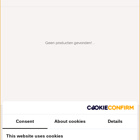
Geen producten gevonden!...
LIENSLINNENWINKEL.NL
Consent
About cookies
Details
VRAGEN? BEL DAN
+31 (0) 575 511817
This website uses cookies