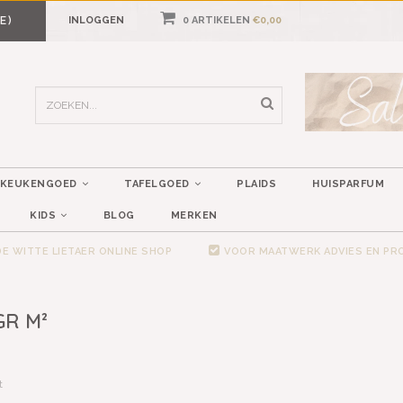
E)
INLOGGEN
0 ARTIKELEN
€0,00
KEUKENGOED
TAFELGOED
PLAIDS
HUISPARFUM
KIDS
BLOG
MERKEN
E WITTE LIETAER ONLINE SHOP
VOOR MAATWERK ADVIES EN P
GR M²
t