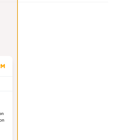
on
ion