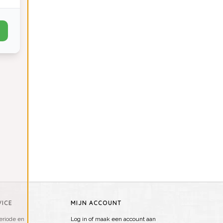
ICE
MIJN ACCOUNT
riode en
Log in of maak een account aan