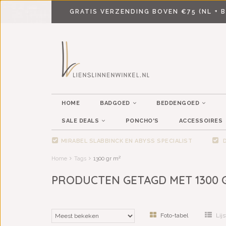
GRATIS VERZENDING BOVEN €75 (NL + B
HOME
BADGOED
BEDDENGOED
SALE DEALS
PONCHO'S
ACCESSOIRES
MIRABEL SLABBINCK EN ABYSS SPECIALIST
D
Home
Tags
1300 gr m²
PRODUCTEN GETAGD MET 1300 
Foto-tabel
Lijs