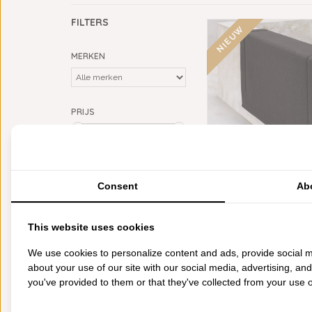
FILTERS
NIEUW
MERKEN
PRIJS
Min: €
0
Max: €
35
KLEUR
DE WITTE LIETAER EX
Consent
Ab
grijs
(1)
DONKERGRIJZE B
ANTHRACITE, IN 3 MAT
€32,95
CATEGORIEËN
This website uses cookies
BADGOED
We use cookies to personalize content and ads, provide social m
BEDDENGOED
about your use of our site with our social media, advertising, an
KEUKENGOED
you've provided to them or that they've collected from your use of
TAFELGOED
PLAIDS