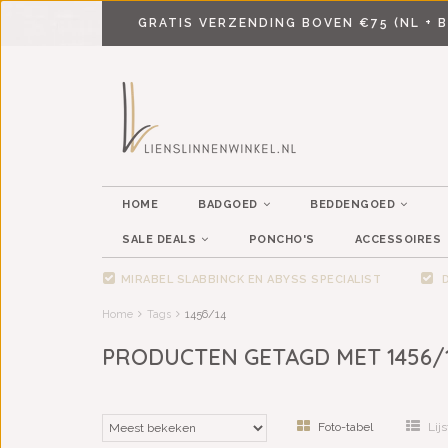
GRATIS VERZENDING BOVEN €75 (NL + B
HOME
BADGOED
BEDDENGOED
SALE DEALS
PONCHO'S
ACCESSOIRES
MIRABEL SLABBINCK EN ABYSS SPECIALIST
D
Home
Tags
1456/14
PRODUCTEN GETAGD MET 1456/
Foto-tabel
Lijs