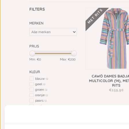
FILTERS
MET RITS
MERKEN
PRIJS
Min: €
0
Max: €
200
KLEUR
CAWÖ DAMES BADJA
blauw
(1)
MULTICOLOR (14), ME
geel
(1)
RITS
groen
€159,90
(1)
oranje
(1)
paars
(1)
rood
(1)
roze
(1)
zwart
(1)
TYPE BADGOED