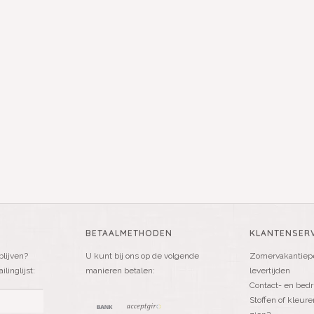
BETAALMETHODEN
KLANTENSERV
blijven?
U kunt bij ons op de volgende
Zomervakantiepe
linglijst:
manieren betalen:
levertijden
Contact- en bedr
Stoffen of kleure