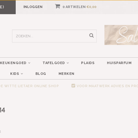
E)
INLOGGEN
0 ARTIKELEN
€0,00
KEUKENGOED
TAFELGOED
PLAIDS
HUISPARFUM
KIDS
BLOG
MERKEN
E WITTE LIETAER ONLINE SHOP
VOOR MAATWERK ADVIES EN P
14
t