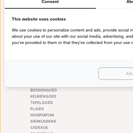
Consent
Ab
badjassen
(1)
BADJAS GESCHIKT VOOR
This website uses cookies
dames
(1)
We use cookies to personalize content and ads, provide social m
TYPE BADJAS
about your use of our site with our social media, advertising, an
gestreept
you've provided to them or that they've collected from your use of
(1)
kimono kraag
(1)
lichte badjas
(1)
lengte 110 - 120 cm
(1)
All
CATEGORIEËN
BADGOED
BEDDENGOED
KEUKENGOED
TAFELGOED
PLAIDS
HUISPARFUM
SIERKUSSENS
CADEAUS