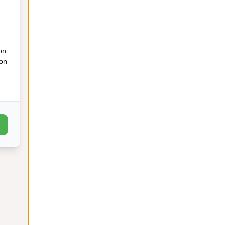
on
ion