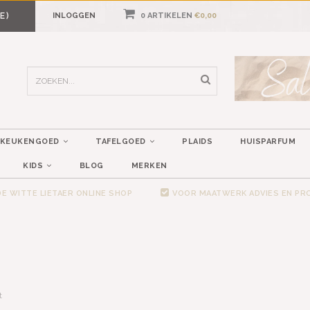
E)
INLOGGEN
0 ARTIKELEN
€0,00
KEUKENGOED
TAFELGOED
PLAIDS
HUISPARFUM
KIDS
BLOG
MERKEN
E WITTE LIETAER ONLINE SHOP
VOOR MAATWERK ADVIES EN P
t