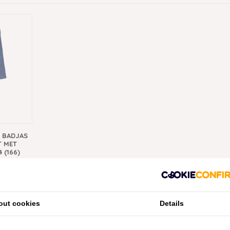
 BADJAS
T MET
 (166)
out cookies
Details