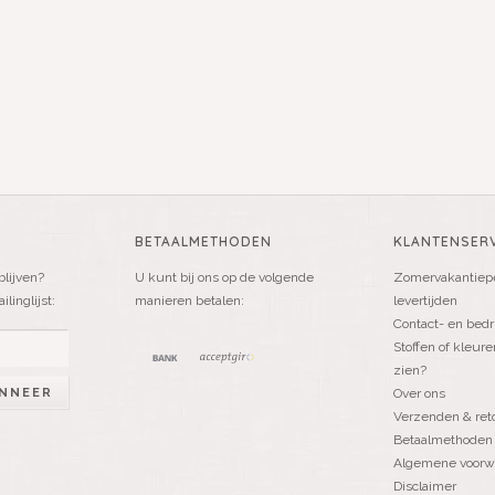
BETAALMETHODEN
KLANTENSERV
blijven?
U kunt bij ons op de volgende
Zomervakantiepe
linglijst:
manieren betalen:
levertijden
Contact- en bedr
Stoffen of kleure
zien?
NNEER
Over ons
Verzenden & ret
Betaalmethoden
Algemene voorw
Disclaimer