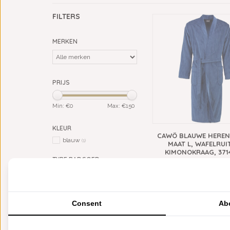
FILTERS
MERKEN
PRIJS
Min: €
0
Max: €
150
KLEUR
CAWÖ BLAUWE HEREN
blauw
(1)
MAAT L, WAFELRUI
KIMONOKRAAG, 3714
TYPE BADGOED
€139,90
badjassen
(1)
BADJAS GESCHIKT VOOR
heren
Consent
Ab
(1)
TYPE BADJAS