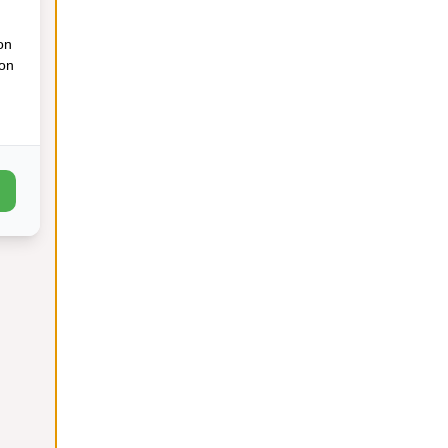
on
ion