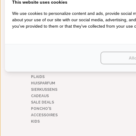
This website uses cookies
geruit / geblokt
(1)
kimono kraag
(1)
We use cookies to personalize content and ads, provide social m
fleece buitenzijde
(1)
about your use of our site with our social media, advertising, an
lichte badjas
(1)
lengte 120 - 130 cm
you've provided to them or that they've collected from your use of
(1)
CATEGORIEËN
BADGOED
BEDDENGOED
All
KEUKENGOED
TAFELGOED
PLAIDS
HUISPARFUM
SIERKUSSENS
CADEAUS
SALE DEALS
PONCHO'S
ACCESSOIRES
KIDS