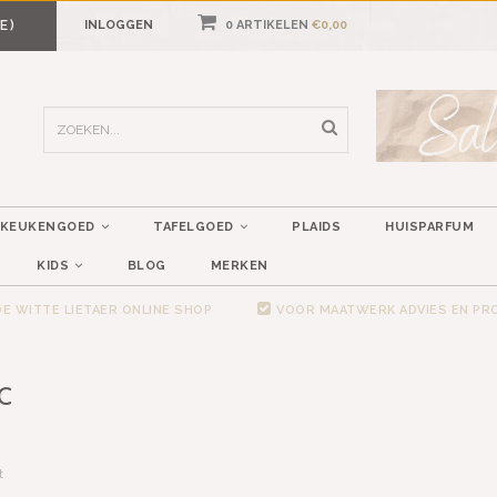
E)
INLOGGEN
0 ARTIKELEN
€0,00
KEUKENGOED
TAFELGOED
PLAIDS
HUISPARFUM
KIDS
BLOG
MERKEN
E WITTE LIETAER ONLINE SHOP
VOOR MAATWERK ADVIES EN P
C
t