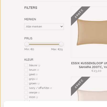
FILTERS
200TC
MERKEN
PRIJS
Min: €
0
Max: €
25
KLEUR
ESSIX KUSSENSLOOP UN
blauw
(3)
SAHARA 200TC, V
bruin
(2)
€23,00
geel
(1)
grijs
(2)
200TC
groen
(3)
ivory / offwhite
(2)
oranje
(1)
roze
(3)
taupe
(2)