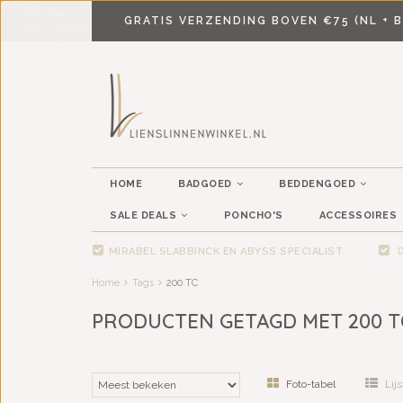
GRATIS VERZENDING BOVEN €75 (NL + B
HOME
BADGOED
BEDDENGOED
SALE DEALS
PONCHO'S
ACCESSOIRES
MIRABEL SLABBINCK EN ABYSS SPECIALIST
D
Home
Tags
200 TC
PRODUCTEN GETAGD MET 200 T
Foto-tabel
Lijs