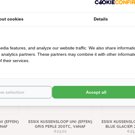
out cookies
Details
I (EFFEN)
ESSIX KUSSENSLOOP UNI (EFFEN)
ESSIX KUSSENSLO
VANAF
TAUPE 200TC, VANAF
LILAS 200
€23,00
€23
edia features, and analyze our website traffic. We also share informati
d analytics partners. These partners may combine it with other informat
200TC
200TC
 their services.
ow selection
Accept all
I (EFFEN)
ESSIX KUSSENSLOOP UNI (EFFEN)
ESSIX KUSSENSLO
ANAF
GRIS PERLE 200TC, VANAF
BLUE GLACIER 
€23,00
€23