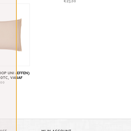
€23,00
OP UNI (EFFEN)
00TC, VANAF
,00