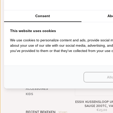
MATERIAAL
gekamd katoen (percal)
(15)
katoen
(12)
Consent
Ab
CATEGORIEËN
ESSIX KUSSENSLOOP UN
This website uses cookies
LINGERIE 200TC, 
BADGOED
€23,00
We use cookies to personalize content and ads, provide social m
BEDDENGOED
about your use of our site with our social media, advertising, an
KEUKENGOED
you've provided to them or that they've collected from your use of
TAFELGOED
PLAIDS
HUISPARFUM
SIERKUSSENS
CADEAUS
All
SALE DEALS
PONCHO'S
ACCESSOIRES
KIDS
ESSIX KUSSENSLOOP UN
SAUGE 200TC, V
€23,00
RECENT BEKEKEN
Wissen