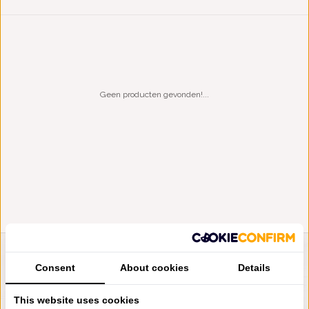
Geen producten gevonden!...
LIENSLINNENWINKEL.NL
Consent
About cookies
Details
VRAGEN? BEL DAN
+31 (0) 575 511817
This website uses cookies