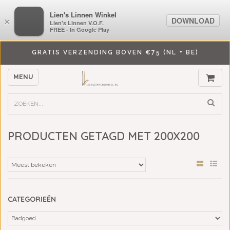
LiensLinnenwinkel.nl
Lien's Linnen Winkel
DOWNLOAD
DOWNLOAD
×
×
Lien's Linnen V.O.F.
Lien's Linnen V.O.F.
FREE - In Google Play
FREE - In Google Play
GRATIS VERZENDING BOVEN €75 (NL + BE)
MENU
PRODUCTEN GETAGD MET 200X200
CATEGORIEËN