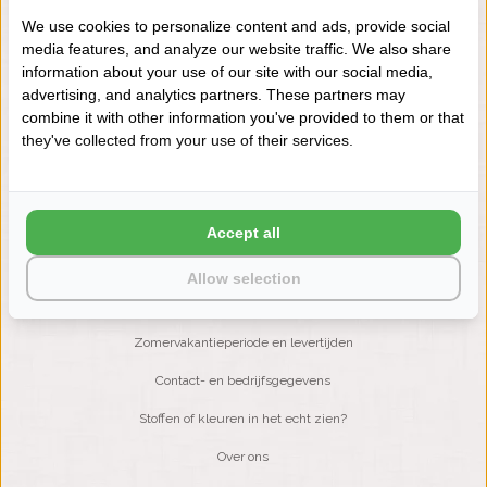
We use cookies to personalize content and ads, provide social
media features, and analyze our website traffic. We also share
NIEUWSBRIEF
information about your use of our site with our social media,
Wilt u op de hoogte blijven?
advertising, and analytics partners. These partners may
Word lid van onze mailinglijst:
combine it with other information you've provided to them or that
they've collected from your use of their services.
ABONNEER
Accept all
Allow selection
KLANTENSERVICE
Zomervakantieperiode en levertijden
Contact- en bedrijfsgegevens
Stoffen of kleuren in het echt zien?
Over ons