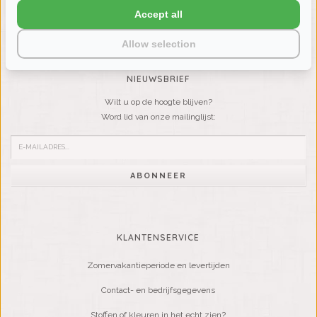
Accept all
VRAGEN? BEL DAN
+31 (0) 575 511817
Allow selection
NIEUWSBRIEF
Wilt u op de hoogte blijven?
Word lid van onze mailinglijst:
ABONNEER
KLANTENSERVICE
Zomervakantieperiode en levertijden
Contact- en bedrijfsgegevens
Stoffen of kleuren in het echt zien?