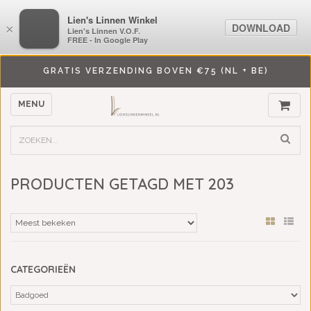
LiensLinnenwinkel.nl
Lien's Linnen Winkel
DOWNLOAD
DOWNLOAD
×
×
Lien's Linnen V.O.F.
Lien's Linnen V.O.F.
FREE - In Google Play
FREE - In Google Play
GRATIS VERZENDING BOVEN €75 (NL + BE)
MENU
PRODUCTEN GETAGD MET 203
CATEGORIEËN