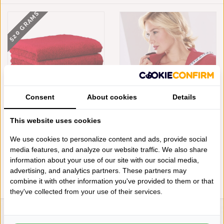
520 GRAMS
Consent
About cookies
Details
CAWÖ RODE
CAWÖ DAMES BADJAS ROOD,
This website uses cookies
HANDDOEKENLIJN LIFESTYLE
SEA SALT SAND 3101 (203)
ROT, UNI 7007 (203), VANAF
€129,90
We use cookies to personalize content and ads, provide social
€4,95
media features, and analyze our website traffic. We also share
information about your use of our site with our social media,
advertising, and analytics partners. These partners may
combine it with other information you've provided to them or that
they've collected from your use of their services.
LIENSLINNENWINKEL.NL