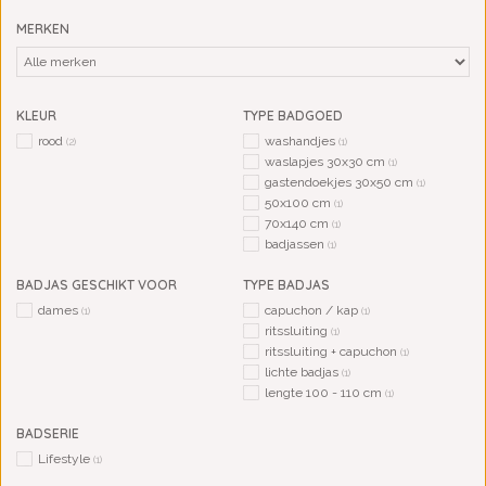
MERKEN
KLEUR
TYPE BADGOED
rood
washandjes
(2)
(1)
waslapjes 30x30 cm
(1)
gastendoekjes 30x50 cm
(1)
50x100 cm
(1)
70x140 cm
(1)
badjassen
(1)
BADJAS GESCHIKT VOOR
TYPE BADJAS
dames
capuchon / kap
(1)
(1)
ritssluiting
(1)
ritssluiting + capuchon
(1)
lichte badjas
(1)
lengte 100 - 110 cm
(1)
BADSERIE
Lifestyle
(1)