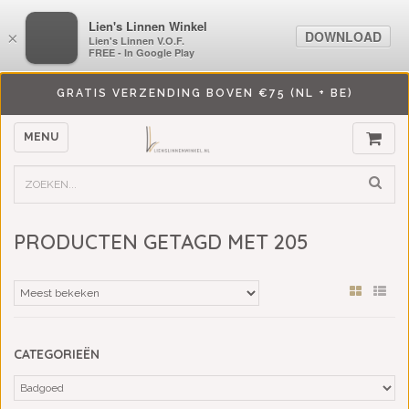
LiensLinnenwinkel.nl
Lien's Linnen Winkel
DOWNLOAD
DOWNLOAD
×
×
Lien's Linnen V.O.F.
Lien's Linnen V.O.F.
FREE - In Google Play
FREE - In Google Play
GRATIS VERZENDING BOVEN €75 (NL + BE)
MENU
PRODUCTEN GETAGD MET 205
CATEGORIEËN