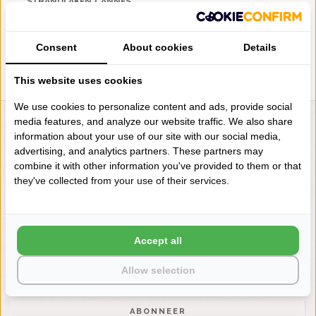
STRANDLAKEN CANNES
FOREST (205), 550 GRAM PER
M²
€318,00
Consent
About cookies
Details
This website uses cookies
We use cookies to personalize content and ads, provide social
media features, and analyze our website traffic. We also share
LIENSLINNENWINKEL.NL
information about your use of our site with our social media,
advertising, and analytics partners. These partners may
VRAGEN? BEL DAN
combine it with other information you've provided to them or that
+31 (0) 575 511817
they've collected from your use of their services.
NIEUWSBRIEF
Wilt u op de hoogte blijven?
Accept all
Word lid van onze mailinglijst:
Allow selection
ABONNEER