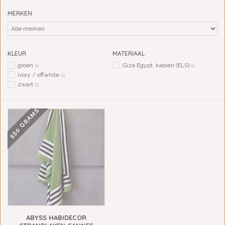
MERKEN
KLEUR
MATERIAAL
groen
Giza Egypt. katoen (ELS)
(1)
(1)
ivory / offwhite
(1)
zwart
(1)
550 GRAMS
ABYSS HABIDECOR