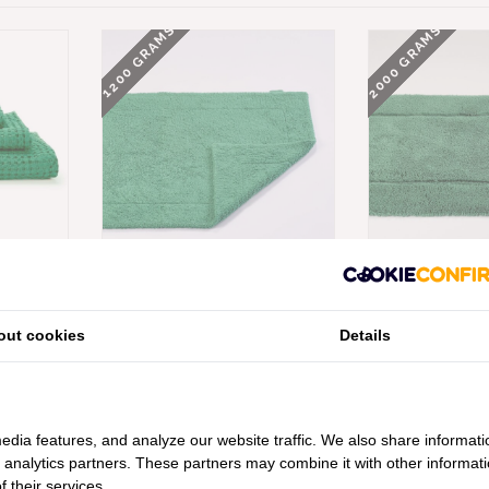
2000 GRAMS
1200 GRAMS
OUSADA
ABYSS HABIDECOR DOUBLE
ABYSS HABI
ED (230),
BADMATTEN EMERALD (230),
BADMATTEN EM
 VANAF
1200 GRAM PER M², VANAF
2000 GRAM PE
out cookies
Details
€85,00
€128
edia features, and analyze our website traffic. We also share informati
d analytics partners. These partners may combine it with other informat
 their services.