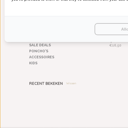
BEDDENGOED
KEUKENGOED
TAFELGOED
PLAIDS
HUISPARFUM
All
ABYSS HABIDECOR SU
SIERKUSSENS
EMERALD (230), 700 
CADEAUS
M², VANAF
SALE DEALS
€16,50
PONCHO'S
ACCESSOIRES
KIDS
RECENT BEKEKEN
Wissen