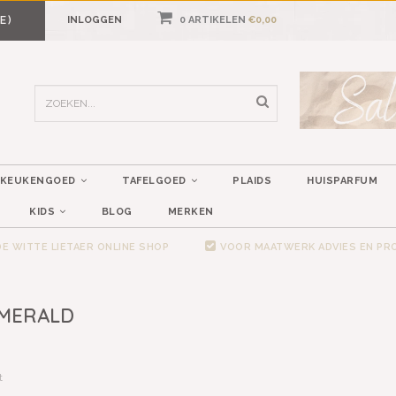
E)
INLOGGEN
0 ARTIKELEN
€0,00
KEUKENGOED
TAFELGOED
PLAIDS
HUISPARFUM
KIDS
BLOG
MERKEN
E WITTE LIETAER ONLINE SHOP
VOOR MAATWERK ADVIES EN P
EMERALD
t