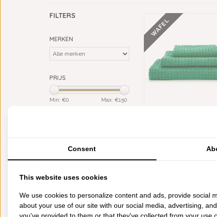
FILTERS
WAFEL
MERKEN
PRIJS
Min: €
0
Max: €
150
KLEUR
ABYSS HABIDECOR P
groen
(5)
EMERALD WAFEL BADGO
300 GRAM PER M²,
Consent
Ab
MATERIAAL
€14,00
700 GRAMS
Giza Egypt. katoen (ELS)
(4)
Giza Egypt. katoen (LS)
(1)
This website uses cookies
We use cookies to personalize content and ads, provide social m
CATEGORIEËN
about your use of our site with our social media, advertising, an
BADGOED
you've provided to them or that they've collected from your use of