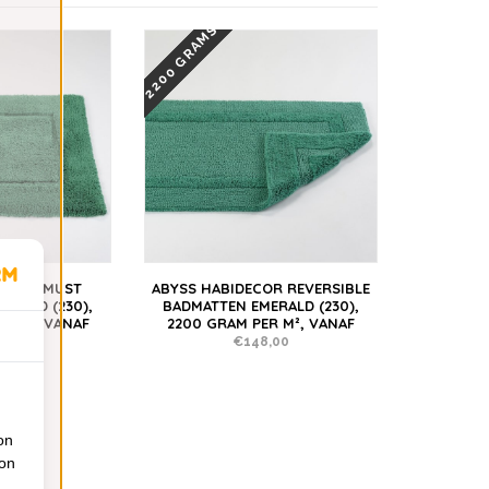
2200 GRAMS
DECOR MUST
ABYSS HABIDECOR REVERSIBLE
ERALD (230),
BADMATTEN EMERALD (230),
R M², VANAF
2200 GRAM PER M², VANAF
,00
€148,00
on
ion