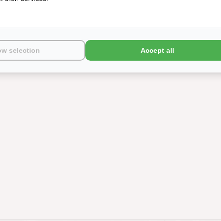
ow selection
Accept all
PER PILE
GRAM PER