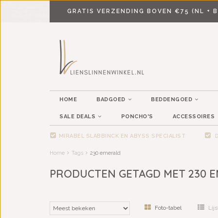
GRATIS VERZENDING BOVEN €75 (NL + B
HOME
BADGOED
BEDDENGOED
SALE DEALS
PONCHO'S
ACCESSOIRES
MIRABEL SLABBINCK EN ABYSS SPECIALIST
D
Home
Tags
230 emerald
PRODUCTEN GETAGD MET 230 
Foto-tabel
Lijs