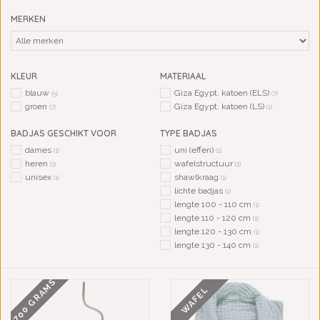
MERKEN
KLEUR
MATERIAAL
blauw
Giza Egypt. katoen (ELS)
(5)
(7)
groen
Giza Egypt. katoen (LS)
(7)
(1)
BADJAS GESCHIKT VOOR
TYPE BADJAS
dames
uni (effen)
(1)
(1)
heren
wafelstructuur
(1)
(1)
unisex
shawlkraag
(1)
(1)
lichte badjas
(1)
lengte 100 - 110 cm
(1)
lengte 110 - 120 cm
(1)
lengte 120 - 130 cm
(1)
lengte 130 - 140 cm
(1)
700 GRAMS
WAFEL