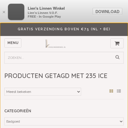
LiensLinnenwinkel.nl
Lien's Linnen Winkel
DOWNLOAD
DOWNLOAD
×
×
Lien's Linnen V.O.F.
Lien's Linnen V.O.F.
FREE - In Google Play
FREE - In Google Play
GRATIS VERZENDING BOVEN €75 (NL + BE)
MENU
PRODUCTEN GETAGD MET 235 ICE
CATEGORIEËN