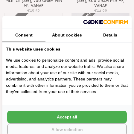
PILE ICE (235), 700 GRAM PER
(235), 500 GRAM PER M²,
M², VANAF
VANAF
€16,50
€14,00
2000 GRAMS
WAFEL
Consent
About cookies
Details
This website uses cookies
We use cookies to personalize content and ads, provide social
media features, and analyze our website traffic. We also share
information about your use of our site with our social media,
ABYSS HABIDECOR POUSADA
ABYSS HABIDECOR MUST
advertising, and analytics partners. These partners may
ICE WAFEL BADGOED (235),
BADMATTEN ICE (235), 2000
combine it with other information you've provided to them or that
300 GRAM PER M², VANAF
GRAM PER M², VANAF
they've collected from your use of their services.
€14,00
€128,00
2200 GRAMS
1200 GRAMS
Accept all
Allow selection