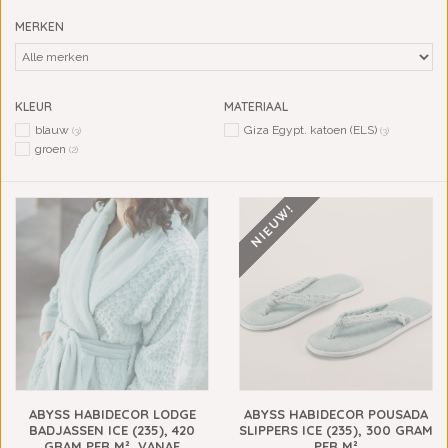
MERKEN
KLEUR
MATERIAAL
blauw
Giza Egypt. katoen (ELS)
(3)
(3)
groen
(2)
NIEUW!
ABYSS HABIDECOR LODGE
ABYSS HABIDECOR POUSADA
BADJASSEN ICE (235), 420
SLIPPERS ICE (235), 300 GRAM
GRAM PER M², VANAF
PER M²