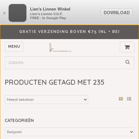
LiensLinnenwinkel.nl
Lien's Linnen Winkel
DOWNLOAD
DOWNLOAD
×
×
Lien's Linnen V.O.F.
Lien's Linnen V.O.F.
FREE - In Google Play
FREE - In Google Play
GRATIS VERZENDING BOVEN €75 (NL + BE)
MENU
PRODUCTEN GETAGD MET 235
CATEGORIEËN