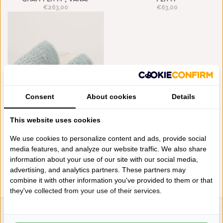
€263,00
€63,00
Consent
About cookies
Details
ABYSS HABIDECOR LODGE ICE
This website uses cookies
SLIPPERS (235), 420 GRAM
PER M²
We use cookies to personalize content and ads, provide social
€75,00
media features, and analyze our website traffic. We also share
information about your use of our site with our social media,
advertising, and analytics partners. These partners may
combine it with other information you've provided to them or that
they've collected from your use of their services.
LIENSLINNENWINKEL.NL