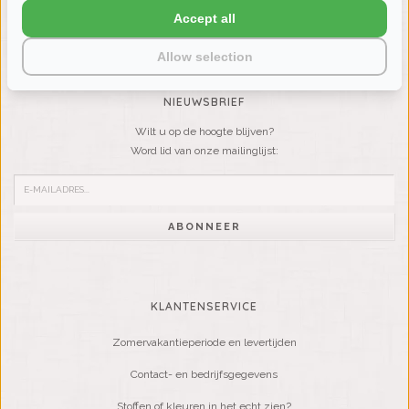
Accept all
VRAGEN? BEL DAN
+31 (0) 575 511817
Allow selection
NIEUWSBRIEF
Wilt u op de hoogte blijven?
Word lid van onze mailinglijst:
ABONNEER
KLANTENSERVICE
Zomervakantieperiode en levertijden
Contact- en bedrijfsgegevens
Stoffen of kleuren in het echt zien?