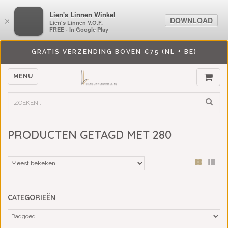
LiensLinnenwinkel.nl
Lien's Linnen Winkel
DOWNLOAD
DOWNLOAD
×
×
Lien's Linnen V.O.F.
Lien's Linnen V.O.F.
FREE - In Google Play
FREE - In Google Play
GRATIS VERZENDING BOVEN €75 (NL + BE)
MENU
PRODUCTEN GETAGD MET 280
CATEGORIEËN