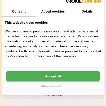
Consent
About cookies
Details
This website uses cookies
We use cookies to personalize content and ads, provide social
LIENSLINNENWINKEL.NL
media features, and analyze our website traffic. We also share
information about your use of our site with our social media,
VRAGEN? BEL DAN
advertising, and analytics partners. These partners may
+31 (0) 575 511817
combine it with other information you've provided to them or that
they've collected from your use of their services.
NIEUWSBRIEF
Wilt u op de hoogte blijven?
Word lid van onze mailinglijst:
Accept all
Allow selection
ABONNEER