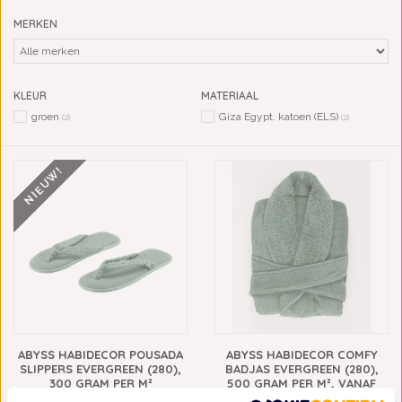
MERKEN
KLEUR
MATERIAAL
groen
Giza Egypt. katoen (ELS)
(2)
(2)
NIEUW!
ABYSS HABIDECOR POUSADA
ABYSS HABIDECOR COMFY
SLIPPERS EVERGREEN (280),
BADJAS EVERGREEN (280),
300 GRAM PER M²
500 GRAM PER M², VANAF
€63,00
€263,00